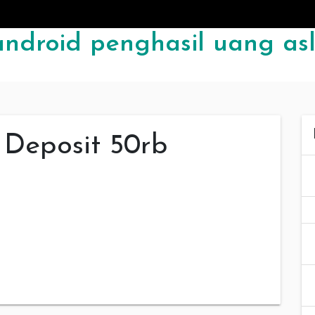
android penghasil uang asl
 Deposit 50rb