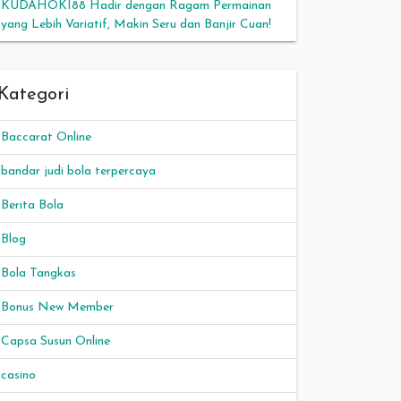
KUDAHOKI88 Hadir dengan Ragam Permainan
yang Lebih Variatif, Makin Seru dan Banjir Cuan!
Kategori
Baccarat Online
bandar judi bola terpercaya
Berita Bola
Blog
Bola Tangkas
Bonus New Member
Capsa Susun Online
casino