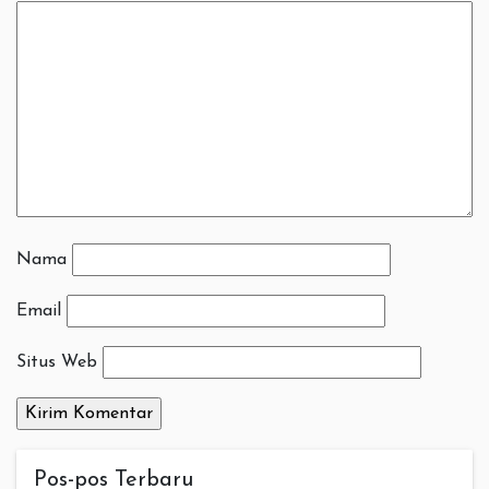
Nama
Email
Situs Web
Pos-pos Terbaru