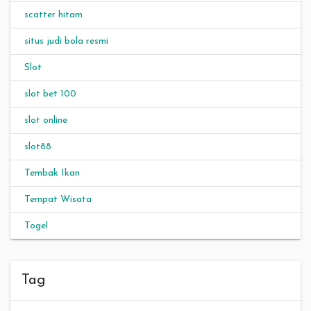
scatter hitam
situs judi bola resmi
Slot
slot bet 100
slot online
slot88
Tembak Ikan
Tempat Wisata
Togel
Tag