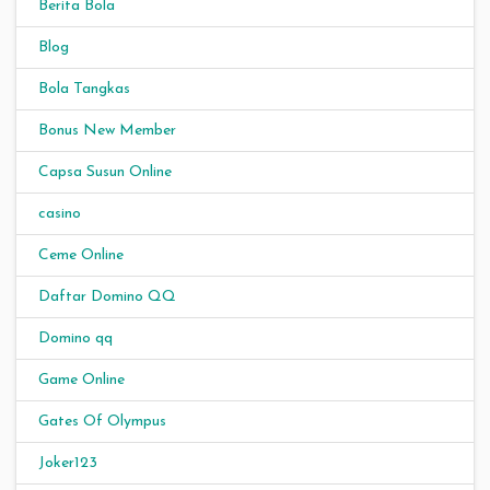
Berita Bola
Blog
Bola Tangkas
Bonus New Member
Capsa Susun Online
casino
Ceme Online
Daftar Domino QQ
Domino qq
Game Online
Gates Of Olympus
Joker123