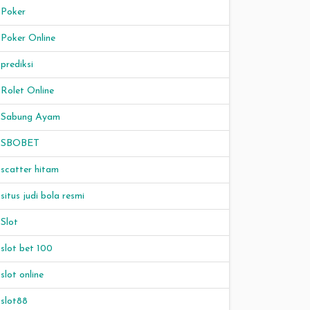
Poker
Poker Online
prediksi
Rolet Online
Sabung Ayam
SBOBET
scatter hitam
situs judi bola resmi
Slot
slot bet 100
slot online
slot88