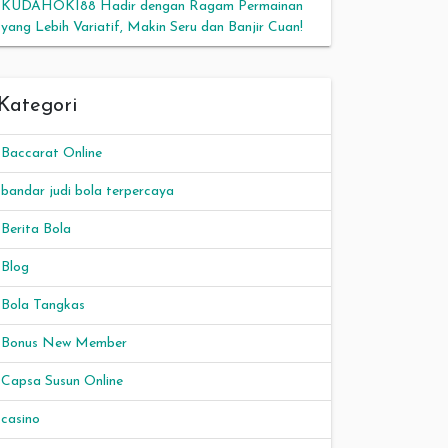
KUDAHOKI88 Hadir dengan Ragam Permainan
yang Lebih Variatif, Makin Seru dan Banjir Cuan!
Kategori
Baccarat Online
bandar judi bola terpercaya
Berita Bola
Blog
Bola Tangkas
Bonus New Member
Capsa Susun Online
casino