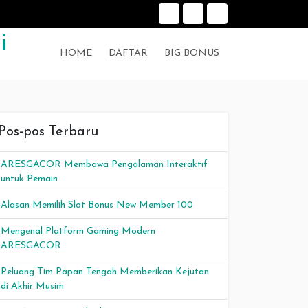
i
HOME
DAFTAR
BIG BONUS
Pos-pos Terbaru
ARESGACOR Membawa Pengalaman Interaktif
untuk Pemain
Alasan Memilih Slot Bonus New Member 100
Mengenal Platform Gaming Modern
ARESGACOR
Peluang Tim Papan Tengah Memberikan Kejutan
di Akhir Musim