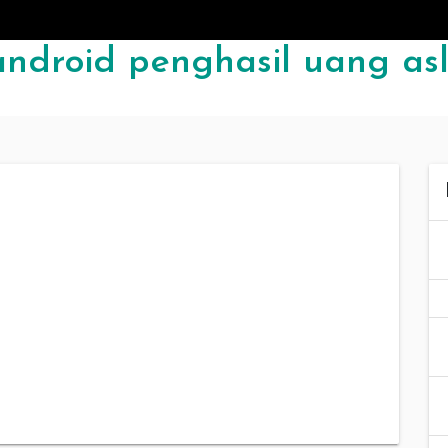
android penghasil uang asl