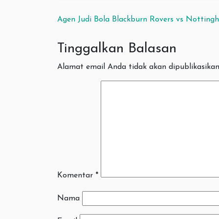
Navigasi pos
Agen Judi Bola Blackburn Rovers vs Notting
Tinggalkan Balasan
Alamat email Anda tidak akan dipublikasikan
Komentar
*
Nama