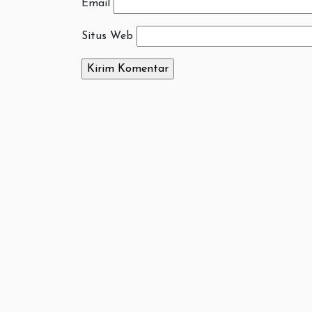
Email
Situs Web