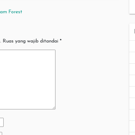
ham Forest
.
Ruas yang wajib ditandai
*