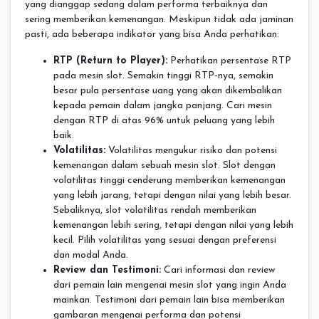
yang dianggap sedang dalam performa terbaiknya dan
sering memberikan kemenangan. Meskipun tidak ada jaminan
pasti, ada beberapa indikator yang bisa Anda perhatikan:
RTP (Return to Player):
Perhatikan persentase RTP
pada mesin slot. Semakin tinggi RTP-nya, semakin
besar pula persentase uang yang akan dikembalikan
kepada pemain dalam jangka panjang. Cari mesin
dengan RTP di atas 96% untuk peluang yang lebih
baik.
Volatilitas:
Volatilitas mengukur risiko dan potensi
kemenangan dalam sebuah mesin slot. Slot dengan
volatilitas tinggi cenderung memberikan kemenangan
yang lebih jarang, tetapi dengan nilai yang lebih besar.
Sebaliknya, slot volatilitas rendah memberikan
kemenangan lebih sering, tetapi dengan nilai yang lebih
kecil. Pilih volatilitas yang sesuai dengan preferensi
dan modal Anda.
Review dan Testimoni:
Cari informasi dan review
dari pemain lain mengenai mesin slot yang ingin Anda
mainkan. Testimoni dari pemain lain bisa memberikan
gambaran mengenai performa dan potensi