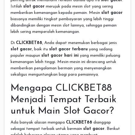
penting untuk memahami terlebih dahulu apa itu
slot gacor
.
Istilah
slot gacor
merujuk pada mesin slot yang sering
memberikan kemenangan kepada pemain. Mesin
slot gacor
biasanya memiliki tingkat pembayaran yang lebih tinggi
dibandingkan dengan mesin slot lainnya, sehingga pemain
lebih sering memperoleh kemenangan.
Di
CLICKBET88
, Anda dapat menemukan berbagai jenis
slot gacor
, baik itu
slot gacor terbaru
yang sedang
populer maupun
slot gacor hari ini
yang memiliki peluang
kemenangan lebih tinggi. Mesin-mesin ini dirancang untuk
memberikan pengalaman bermain yang menyenangkan
sekaligus menguntungkan bagi para pemainnya.
Mengapa CLICKBET88
Menjadi Tempat Terbaik
untuk Main Slot Gacor?
Ada banyak alasan mengapa
CLICKBET88
dianggap
sebagai tempat terbaik untuk bermain
slot gacor
. Berikut