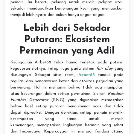
pemain. Ini berarti, peluang untuk meraih jackpot atau
sekadar mendapatkan kemenangan kecil yang memuaskan
menjadi lebih nyata dan bukan hanya angan-angan.
Lebih dari Sekadar
Putaran: Ekosistem
Permainan yang Adil
Keunggulan Airbet88 tidak hanya terletak pada potensi
kegacoran slotnya, tetapi juga pada sistem
fair play
yang
diusungnya. Sebagai situs resmi,
Airbet88
tunduk pada
regulasi dan pengawasan ketat dari otoritas perjudian yang
berwenang. Hal ini menjamin bahwa tidak ada manipulasi
atau kecurangan dalam setiap permainan. Sistem
Random
Number Generator
(RNG) yang digunakan memastikan
bahwa hasil setiap
putaran benar-benar acak dan tidak
dapat diprediksi. Dengan demikian, setiap pemain memiliki
kesempatan yang sama untuk meraih
kemenangan,
menciptakan lingkungan bermain yang sehat
dan terpercaya. Kepercayaan ini menjadi fondasi utama