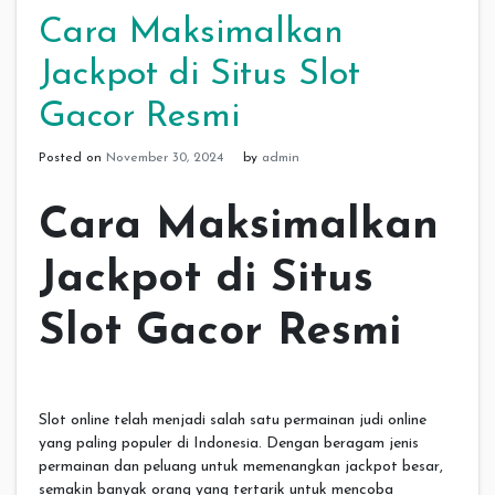
Cara Maksimalkan
Jackpot di Situs Slot
Gacor Resmi
Posted on
November 30, 2024
by
admin
Cara Maksimalkan
Jackpot di Situs
Slot Gacor Resmi
Slot online telah menjadi salah satu permainan judi online
yang paling populer di Indonesia. Dengan beragam jenis
permainan dan peluang untuk memenangkan jackpot besar,
semakin banyak orang yang tertarik untuk mencoba