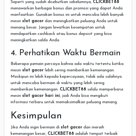
Seperti yang sudah disebutkan sebelumnya,
CLICKBET88
menawarkan berbagai bonus dan promosi yang dapat Anda
manfaatkan. Gunakan bonus ini untuk mencoba lebih banyak
mesin
slot gacor
dan meningkatkan peluang Anda untuk
menang besar. Jangan lewatkan kesempatan untuk
mendapatkan cashback atau bonus deposit yang bisa
meningkatkan saldo Anda.
4. Perhatikan Waktu Bermain
Beberapa pemain percaya bahwa ada waktu tertentu ketika
mesin
slot gacor
lebih sering memberikan kemenangan.
Meskipun ini lebih kepada kepercayaan, tidak ada salahnya
untuk mencoba bermain di waktu yang lebih sering
memberikan kemenangan.
CLICKBET88
selalu memperbarui
mesin
slot gacor hari ini
, jadi Anda bisa mengikuti
informasi terbaru untuk memaksimalkan peluang menang.
Kesimpulan
Jika Anda ingin bermain di
slot gacor
dan meraih
kemenangan besar,
CLICKBET88
adalah tempat terbaik