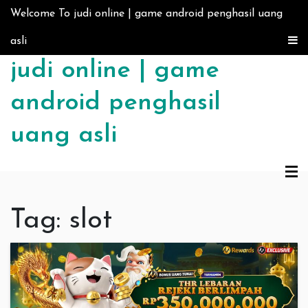
Skip to content
Welcome To judi online | game android penghasil uang
asli
judi online | game
android penghasil
uang asli
Tag:
slot