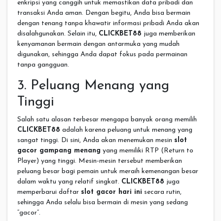
enkripsi yang canggih untuk memastikan data pribadi dan
transaksi Anda aman. Dengan begitu, Anda bisa bermain
dengan tenang tanpa khawatir informasi pribadi Anda akan
disalahgunakan. Selain itu,
CLICKBET88
juga memberikan
kenyamanan bermain dengan antarmuka yang mudah
digunakan, sehingga Anda dapat fokus pada permainan
tanpa gangguan.
3. Peluang Menang yang
Tinggi
Salah satu alasan terbesar mengapa banyak orang memilih
CLICKBET88
adalah karena peluang untuk menang yang
sangat tinggi. Di sini, Anda akan menemukan mesin
slot
gacor gampang menang
yang memiliki RTP (Return to
Player) yang tinggi. Mesin-mesin tersebut memberikan
peluang besar bagi pemain untuk meraih kemenangan besar
dalam waktu yang relatif singkat.
CLICKBET88
juga
memperbarui daftar
slot gacor hari ini
secara rutin,
sehingga Anda selalu bisa bermain di mesin yang sedang
“gacor”.