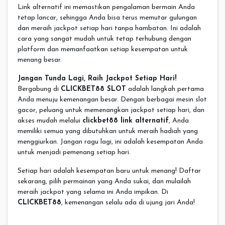
Link alternatif ini memastikan pengalaman bermain Anda
tetap lancar, sehingga Anda bisa terus memutar gulungan
dan meraih jackpot setiap hari tanpa hambatan. Ini adalah
cara yang sangat mudah untuk tetap terhubung dengan
platform dan memanfaatkan setiap kesempatan untuk
menang besar.
Jangan Tunda Lagi, Raih Jackpot Setiap Hari!
Bergabung di
CLICKBET88 SLOT
adalah langkah pertama
Anda menuju kemenangan besar. Dengan berbagai mesin slot
gacor, peluang untuk memenangkan jackpot setiap hari, dan
akses mudah melalui
clickbet88 link alternatif
, Anda
memiliki semua yang dibutuhkan untuk meraih hadiah yang
menggiurkan. Jangan ragu lagi, ini adalah kesempatan Anda
untuk menjadi pemenang setiap hari.
Setiap hari adalah kesempatan baru untuk menang! Daftar
sekarang, pilih permainan yang Anda sukai, dan mulailah
meraih jackpot yang selama ini Anda impikan. Di
CLICKBET88
, kemenangan selalu ada di ujung jari Anda!