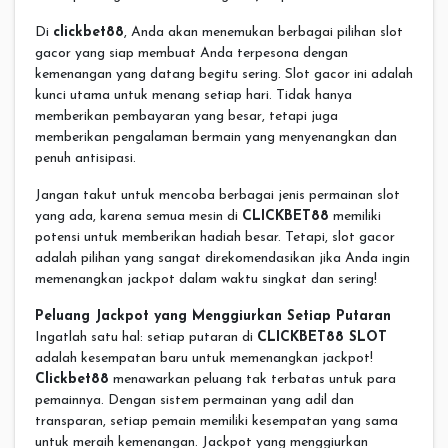
Di
clickbet88
, Anda akan menemukan berbagai pilihan slot
gacor yang siap membuat Anda terpesona dengan
kemenangan yang datang begitu sering. Slot gacor ini adalah
kunci utama untuk menang setiap hari. Tidak hanya
memberikan pembayaran yang besar, tetapi juga
memberikan pengalaman bermain yang menyenangkan dan
penuh antisipasi.
Jangan takut untuk mencoba berbagai jenis permainan slot
yang ada, karena semua mesin di
CLICKBET88
memiliki
potensi untuk memberikan hadiah besar. Tetapi, slot gacor
adalah pilihan yang sangat direkomendasikan jika Anda ingin
memenangkan jackpot dalam waktu singkat dan sering!
Peluang Jackpot yang Menggiurkan Setiap Putaran
Ingatlah satu hal: setiap putaran di
CLICKBET88 SLOT
adalah kesempatan baru untuk memenangkan jackpot!
Clickbet88
menawarkan peluang tak terbatas untuk para
pemainnya. Dengan sistem permainan yang adil dan
transparan, setiap pemain memiliki kesempatan yang sama
untuk meraih kemenangan. Jackpot yang menggiurkan