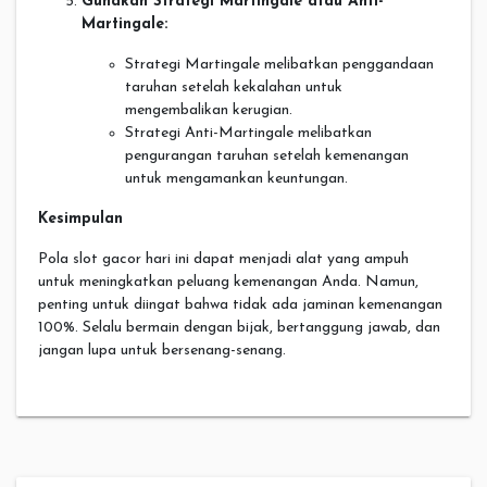
Gunakan Strategi Martingale atau Anti-
Martingale:
Strategi Martingale melibatkan penggandaan
taruhan setelah kekalahan untuk
mengembalikan kerugian.
Strategi Anti-Martingale melibatkan
pengurangan taruhan setelah kemenangan
untuk mengamankan keuntungan.
Kesimpulan
Pola slot gacor hari ini dapat menjadi alat yang ampuh
untuk meningkatkan peluang kemenangan Anda. Namun,
penting untuk diingat bahwa tidak ada jaminan kemenangan
100%. Selalu bermain dengan bijak, bertanggung jawab, dan
jangan lupa untuk bersenang-senang.