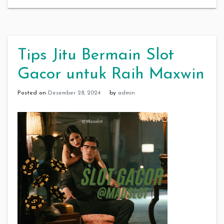
Tips Jitu Bermain Slot
Gacor untuk Raih Maxwin
Posted on
Desember 28, 2024
by
admin