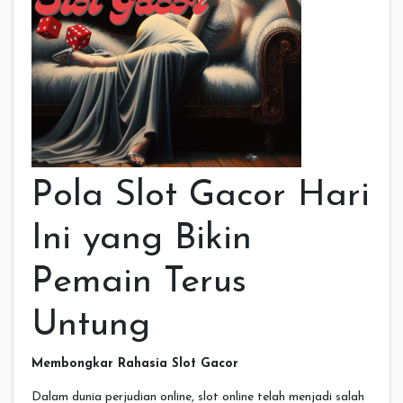
Pola Slot Gacor Hari
Ini yang Bikin
Pemain Terus
Untung
Membongkar Rahasia Slot Gacor
Dalam dunia perjudian online, slot online telah menjadi salah