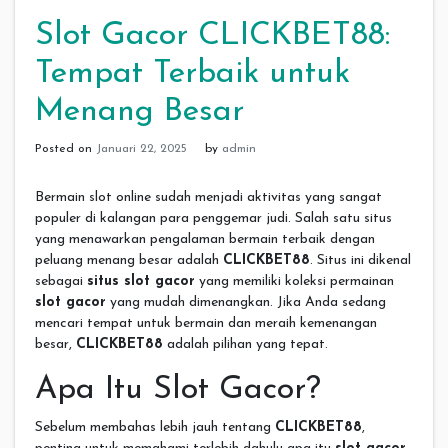
Slot Gacor CLICKBET88:
Tempat Terbaik untuk
Menang Besar
Posted on
Januari 22, 2025
by
admin
Bermain slot online sudah menjadi aktivitas yang sangat
populer di kalangan para penggemar judi. Salah satu situs
yang menawarkan pengalaman bermain terbaik dengan
peluang menang besar adalah
CLICKBET88
. Situs ini dikenal
sebagai
situs slot gacor
yang memiliki koleksi permainan
slot gacor
yang mudah dimenangkan. Jika Anda sedang
mencari tempat untuk bermain dan meraih kemenangan
besar,
CLICKBET88
adalah pilihan yang tepat.
Apa Itu Slot Gacor?
Sebelum membahas lebih jauh tentang
CLICKBET88
,