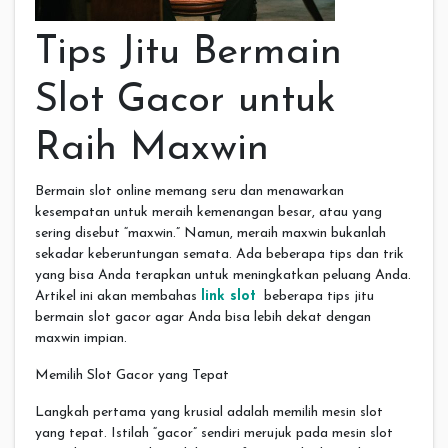
Tips Jitu Bermain
Slot Gacor untuk
Raih Maxwin
Bermain slot online memang seru dan menawarkan
kesempatan untuk meraih kemenangan besar, atau yang
sering disebut “maxwin.” Namun, meraih maxwin bukanlah
sekadar keberuntungan semata. Ada beberapa tips dan trik
yang bisa Anda terapkan untuk meningkatkan peluang Anda.
Artikel ini akan membahas
link slot
beberapa tips jitu
bermain slot gacor agar Anda bisa lebih dekat dengan
maxwin impian.
Memilih Slot Gacor yang Tepat
Langkah pertama yang krusial adalah memilih mesin slot
yang tepat. Istilah “gacor” sendiri merujuk pada mesin slot