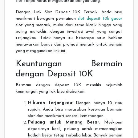
slot tanpa harus mengeluarkan banyak uang.
Dengan Link Slot Deposit 10K Terbaik, Anda bisa
menikmati beragam permainan
slot deposit 10k gacor
slot yang menarik, mulai dari tema klasik hingga yang
paling mutakhir, dengan investasi awal yang sangat
terjangkau. Tidak hanya itu, beberapa situs bahkan
menawarkan bonus dan promosi menarik untuk pemain
yang menggunakan link ini.
Keuntungan Bermain
dengan Deposit 10K
Bermain dengan deposit 10K memiliki sejumlah
keuntungan yang tak bisa diabaikan:
Hiburan Terjangkau
: Dengan hanya 10 ribu
rupiah, Anda bisa merasakan keseruan bermain
slot dan menikmati sensasi kemenangan.
Peluang untuk Menang Besar
: Meskipun
depositnya kecil, peluang untuk memenangkan
hadiah besar tetap terbuka lebar. Banyak pemain