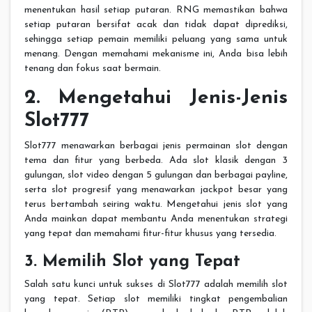
menentukan hasil setiap putaran. RNG memastikan bahwa
setiap putaran bersifat acak dan tidak dapat diprediksi,
sehingga setiap pemain memiliki peluang yang sama untuk
menang. Dengan memahami mekanisme ini, Anda bisa lebih
tenang dan fokus saat bermain.
2. Mengetahui Jenis-Jenis
Slot777
Slot777 menawarkan berbagai jenis permainan slot dengan
tema dan fitur yang berbeda. Ada slot klasik dengan 3
gulungan, slot video dengan 5 gulungan dan berbagai payline,
serta slot progresif yang menawarkan jackpot besar yang
terus bertambah seiring waktu. Mengetahui jenis slot yang
Anda mainkan dapat membantu Anda menentukan strategi
yang tepat dan memahami fitur-fitur khusus yang tersedia.
3. Memilih Slot yang Tepat
Salah satu kunci untuk sukses di Slot777 adalah memilih slot
yang tepat. Setiap slot memiliki tingkat pengembalian