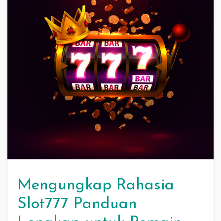
Mengungkap Rahasia
Slot777 Panduan