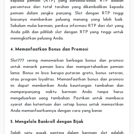
kepada pemain (RTP) yang berbeda-beda. RTP adalah
persentase dari total taruhan yang dikembalikan kepada
pemain dalam jangka panjang. Slot dengan RTP tinggi
biasanya memberikan peluang menang yang lebih baik.
Sebelum mulai bermain, periksa informasi RTP dari slot yang
Anda pilih dan pilihlah slot dengan RTP yang tinggi untuk
meningkatkan peluang Anda.
4. Memanfaatkan Bonus dan Promosi
Slot777 sering menawarkan berbagai bonus dan promosi
untuk menarik pemain baru dan mempertahankan pemain
lama. Bonus ini bisa berupa putaran gratis, bonus setoran,
atau program loyalitas. Memanfaatkan bonus dan promosi
ini dapat memberikan Anda keuntungan tambahan dan
memperpanjang waktu bermain Anda tanpa harus
mengeluarkan uang tambahan. Pastikan untuk membaca
syarat dan ketentuan dari setiap bonus untuk memastikan
Anda memanfaatkannya dengan cara yang benar.
5. Mengelola Bankroll dengan Bijak
Salah satu aspek penting dalam bermain slot adalah