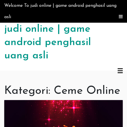
Skip to content
Welcome To judi online | game android penghasil uang
asli
judi online | game
android penghasil
uang asli
Kategori:
Ceme Online