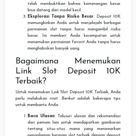
telah membuktikan bahwa kemenangan besar
bisa datang dari modal kecil.
Eksplorasi Tanpa Risiko Besar
: Deposit 10K
memungkinkan Anda untuk menjelajahi berbagai
permainan slot tanpa harus mengambil risiko
besar. Ini memberi Anda kesempatan untuk
menemukan permainan favorit Anda tanpa harus
menghabiskan banyak uang.
Bagaimana Menemukan
Link Slot Deposit 10K
Terbaik?
Untuk menemukan Link Slot Deposit 10K Terbaik, Anda
perlu melakukan riset. Berikut adalah beberapa tips
untuk membantu Anda:
Baca Ulasan
: Telusuri ulasan dan rekomendasi
dari pemain lain untuk mendapatkan gambaran
tentang situs-situs mana yang menawarkan
pengalaman bermain slot terbaik dengan deposit