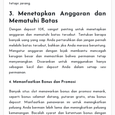
tetapi jarang.
3. Menetapkan Anggaran dan
Mematuhi Batas
Dengan deposit 10K, sangat penting untuk menetapkan
anggaran dan mematuhi batas tersebut. Tentukan berapa
banyak uang yang siap Anda pertaruhkan dan jangan pernah
melebihi batas tersebut, bahkan jika Anda merasa beruntung.
Mengatur anggaran dengan bijak membantu mencegah
kerugian besar dan memastikan bahwa permainan tetap
menyenangkan. Disarankan untuk menggunakan hanya
sebagian kecil dari deposit Anda dalam setiap sesi
permainan.
4. Memanfaatkan Bonus dan Promosi
Banyak situs slot menawarkan bonus dan promosi menarik,
seperti bonus selamat datang, putaran gratis, atau bonus
deposit. Manfaatkan penawaran ini untuk meningkatkan
peluang Anda bermain lebih lama dan meningkatkan peluang
kemenangan. Bacalah syarat dan ketentuan bonus dengan