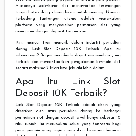
Alasannya sederhana: slot menawarkan kesenangan
tanpa batas dan peluang besar untuk menang. Namun,
terkadang tantangan utama adalah menemukan
platform yang menyediakan permainan slot yang
menghibur dengan deposit terjangkau.
Kini, muncul tren menarik dalam industri perjudian
daring: Link Slot Deposit 10K Terbaik. Apa itu
sebenarnya? Bagaimana Anda dapat menemukan yang
terbaik dan memanfaatkan pengalaman bermain slot
secara maksimal? Mari kita jelajahi lebih dalam.
Apa Itu Link Slot
Deposit 10K Terbaik?
Link Slot Deposit 10K Terbaik adalah akses yang
diberikan oleh situs perjudian daring ke berbagai
permainan slot dengan deposit awal hanya sebesar 10
ribu rupiah. Ini merupakan solusi yang fantastis bagi
para pemain yang ingin merasakan keseruan bermain