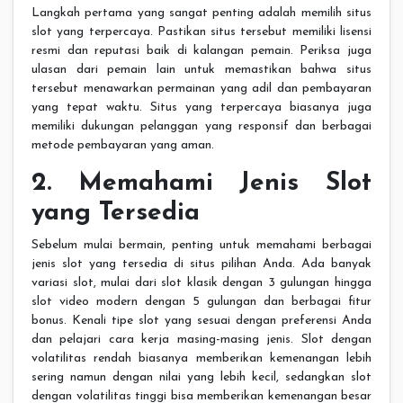
Langkah pertama yang sangat penting adalah memilih situs
slot yang terpercaya. Pastikan situs tersebut memiliki lisensi
resmi dan reputasi baik di kalangan pemain. Periksa juga
ulasan dari pemain lain untuk memastikan bahwa situs
tersebut menawarkan permainan yang adil dan pembayaran
yang tepat waktu. Situs yang terpercaya biasanya juga
memiliki dukungan pelanggan yang responsif dan berbagai
metode pembayaran yang aman.
2. Memahami Jenis Slot
yang Tersedia
Sebelum mulai bermain, penting untuk memahami berbagai
jenis slot yang tersedia di situs pilihan Anda. Ada banyak
variasi slot, mulai dari slot klasik dengan 3 gulungan hingga
slot video modern dengan 5 gulungan dan berbagai fitur
bonus. Kenali tipe slot yang sesuai dengan preferensi Anda
dan pelajari cara kerja masing-masing jenis. Slot dengan
volatilitas rendah biasanya memberikan kemenangan lebih
sering namun dengan nilai yang lebih kecil, sedangkan slot
dengan volatilitas tinggi bisa memberikan kemenangan besar