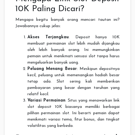
10K Paling Dicari?
Mengapa begitu banyak orang mencari tautan ini?
Jawabannya cukup jelas:
Akses Terjangkau
: Deposit hanya 10K
membuat permainan slot lebih mudah dijangkau
oleh lebih banyak orang. Ini memungkinkan
pemain untuk menikmati sensasi slot tanpa harus
mengeluarkan banyak uang.
Peluang Menang Besar
: Meskipun depositnya
kecil, peluang untuk memenangkan hadiah besar
tetap ada. Slot sering kali memberikan
pembayaran yang besar dengan taruhan yang
relatif kecil.
Variasi Permainan
: Situs yang menawarkan link
slot deposit 10K biasanya memiliki berbagai
pilihan permainan slot. Ini berarti pemain dapat
menikmati variasi tema, fitur bonus, dan tingkat
volatilitas yang berbeda.