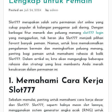
Lengkap untuk Pemain
Posted on
Juli 24, 2024
by
admin
Slot777 merupakan salah satu permainan slot online yang
cukup populer di kalangan penggemar judi daring. Dengan
berbagai fitur menarik dan peluang menang
slot777 login
yang menggiurkan, tak heran jika Slot777 menjadi pilihan
favorit banyak pemain. Namun, untuk bisa memaksimalkan
pengalaman bermain dan meningkatkan peluang menang,
penting bagi pemain untuk memahami rahasia di balik
Slot777. Dalam artikel ini, kita akan mengungkap beberapa
rahasia dan strategi yang bisa membantu Anda meraih
kesuksesan dalam permainan ini.
1. Memahami Cara Kerja
Slot777
Sebelum memulai, penting untuk memahami cara kerja dasar
dari Slot777. Slot777, seperti halnya mesin slot lainnya,
menggunakan sistem generator angka acak (RNG) untuk