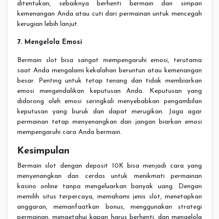
ditentukan, sebaiknya berhenti bermain dan simpan
kemenangan Anda atau cuti dari permainan untuk mencegah
kerugian lebih lanjut.
7. Mengelola Emosi
Bermain slot bisa sangat mempengaruhi emosi, terutama
saat Anda mengalami kekalahan beruntun atau kemenangan
besar. Penting untuk tetap tenang dan tidak membiarkan
emosi mengendalikan keputusan Anda. Keputusan yang
didorong oleh emosi seringkali menyebabkan pengambilan
keputusan yang buruk dan dapat merugikan. Jaga agar
permainan tetap menyenangkan dan jangan biarkan emosi
mempengaruhi cara Anda bermain.
Kesimpulan
Bermain slot dengan deposit 10K bisa menjadi cara yang
menyenangkan dan cerdas untuk menikmati permainan
kasino online tanpa mengeluarkan banyak uang. Dengan
memilih situs terpercaya, memahami jenis slot, menetapkan
anggaran, memanfaatkan bonus, menggunakan strategi
permainan, mengetahui kapan harus berhenti, dan mengelola