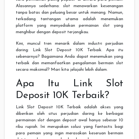
Alasannya sederhana: slot menawarkan kesenangan
tanpa batas dan peluang besar untuk menang. Namun,
terkadang tantangan utama adalah menemukan
platform yang menyediakan permainan slot yang
menghibur dengan deposit terjangkau.
Kini, muncul tren menarik dalam industri perjudian
daring: Link Slot Deposit 10K Terbaik. Apa itu
sebenarnya? Bagaimana Anda dapat menemukan yang
terbaik dan memanfaatkan pengalaman bermain slot
secara maksimal? Mari kita jelajahi lebih dalam.
Apa Itu Link Slot
Deposit 10K Terbaik?
Link Slot Deposit 10K Terbaik adalah akses yang
diberikan oleh situs perjudian daring ke berbagai
permainan slot dengan deposit awal hanya sebesar 10
ribu rupiah. Ini merupakan solusi yang fantastis bagi
para pemain yang ingin merasakan keseruan bermain