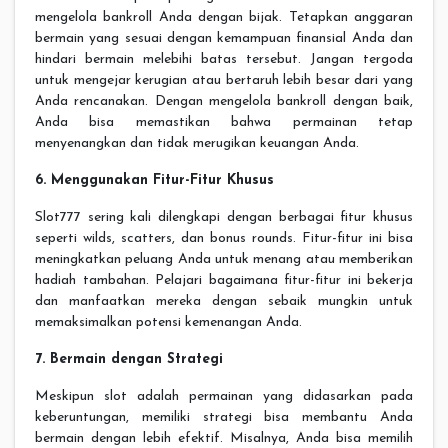
mengelola bankroll Anda dengan bijak. Tetapkan anggaran
bermain yang sesuai dengan kemampuan finansial Anda dan
hindari bermain melebihi batas tersebut. Jangan tergoda
untuk mengejar kerugian atau bertaruh lebih besar dari yang
Anda rencanakan. Dengan mengelola bankroll dengan baik,
Anda bisa memastikan bahwa permainan tetap
menyenangkan dan tidak merugikan keuangan Anda.
6. Menggunakan Fitur-Fitur Khusus
Slot777 sering kali dilengkapi dengan berbagai fitur khusus
seperti wilds, scatters, dan bonus rounds. Fitur-fitur ini bisa
meningkatkan peluang Anda untuk menang atau memberikan
hadiah tambahan. Pelajari bagaimana fitur-fitur ini bekerja
dan manfaatkan mereka dengan sebaik mungkin untuk
memaksimalkan potensi kemenangan Anda.
7. Bermain dengan Strategi
Meskipun slot adalah permainan yang didasarkan pada
keberuntungan, memiliki strategi bisa membantu Anda
bermain dengan lebih efektif. Misalnya, Anda bisa memilih