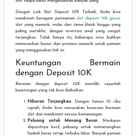
slot tanpa harus mengeluarkan banyak uang.
Dengan Link Slot Deposit 10K Terbaik, Anda bisa
menikmati beragam permainan
slot deposit 10k gacor
slot yang menarik, mulai dari tema klasik hingga yang
paling mutakhir, dengan investasi awal yang sangat
terjangkau. Tidak hanya itu, beberapa situs bahkan
menawarkan bonus dan promosi menarik untuk pemain
yang menggunakan link ini.
Keuntungan Bermain
dengan Deposit 10K
Bermain dengan deposit 10K memiliki sejumlah
keuntungan yang tak bisa diabaikan:
Hiburan Terjangkau
: Dengan hanya 10 ribu
rupiah, Anda bisa merasakan keseruan bermain
slot dan menikmati sensasi kemenangan.
Peluang untuk Menang Besar
: Meskipun
depositnya kecil, peluang untuk memenangkan
hadiah besar tetap terbuka lebar. Banyak pemain