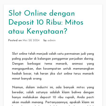
Slot Online dengan
Deposit 10 Ribu: Mitos
atau Kenyataan?
Posted on
Mei 28, 2024
by
admin
Slot online telah menjadi salah satu permainan judi yang
paling populer di kalangan penggemar perjudian daring.
Dengan berbagai tema menarik, animasi yang
mengagumkan, dan kesempatan untuk memenangkan
hadiah besar, tak heran jika slot online terus menarik
minat banyak orang.
Namun, dalam industri ini, ada banyak mitos yang
beredar, salah satunya adalah klaim bahwa dengan
hanya melakukan deposit 10 ribu rupiah, Anda pasti
akan mudah menang. Pertanyaannya, apakah klaim ini