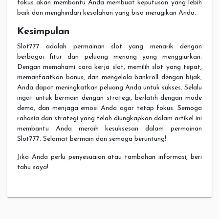
fokus akan membantu Anda membuat keputusan yang lebih
baik dan menghindari kesalahan yang bisa merugikan Anda.
Kesimpulan
Slot777 adalah permainan slot yang menarik dengan
berbagai fitur dan peluang menang yang menggiurkan.
Dengan memahami cara kerja slot, memilih slot yang tepat,
memanfaatkan bonus, dan mengelola bankroll dengan bijak,
Anda dapat meningkatkan peluang Anda untuk sukses. Selalu
ingat untuk bermain dengan strategi, berlatih dengan mode
demo, dan menjaga emosi Anda agar tetap fokus. Semoga
rahasia dan strategi yang telah diungkapkan dalam artikel ini
membantu Anda meraih kesuksesan dalam permainan
Slot777. Selamat bermain dan semoga beruntung!
Jika Anda perlu penyesuaian atau tambahan informasi, beri
tahu saya!