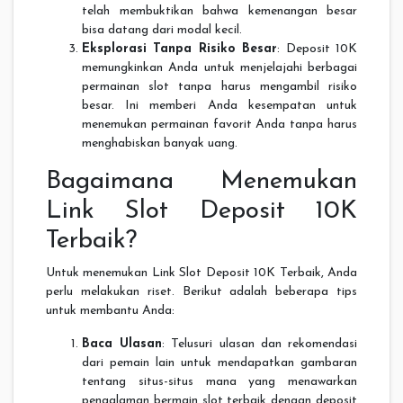
telah membuktikan bahwa kemenangan besar
bisa datang dari modal kecil.
Eksplorasi Tanpa Risiko Besar
: Deposit 10K
memungkinkan Anda untuk menjelajahi berbagai
permainan slot tanpa harus mengambil risiko
besar. Ini memberi Anda kesempatan untuk
menemukan permainan favorit Anda tanpa harus
menghabiskan banyak uang.
Bagaimana Menemukan
Link Slot Deposit 10K
Terbaik?
Untuk menemukan Link Slot Deposit 10K Terbaik, Anda
perlu melakukan riset. Berikut adalah beberapa tips
untuk membantu Anda:
Baca Ulasan
: Telusuri ulasan dan rekomendasi
dari pemain lain untuk mendapatkan gambaran
tentang situs-situs mana yang menawarkan
pengalaman bermain slot terbaik dengan deposit