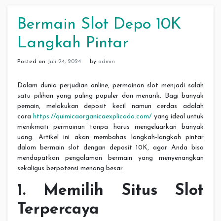
Bermain Slot Depo 10K
Langkah Pintar
Posted on
Juli 24, 2024
by
admin
Dalam dunia perjudian online, permainan slot menjadi salah
satu pilihan yang paling populer dan menarik. Bagi banyak
pemain, melakukan deposit kecil namun cerdas adalah
cara
https://quimicaorganicaexplicada.com/
yang ideal untuk
menikmati permainan tanpa harus mengeluarkan banyak
uang. Artikel ini akan membahas langkah-langkah pintar
dalam bermain slot dengan deposit 10K, agar Anda bisa
mendapatkan pengalaman bermain yang menyenangkan
sekaligus berpotensi menang besar.
1. Memilih Situs Slot
Terpercaya