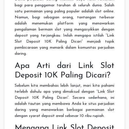
bagi para penggemar taruhan di seluruh dunia. Salah
satu permainan yang paling populer adalah slot online.
Namun, bagi sebagian orang, tantangan terbesar
adalah menemukan platform yang menawarkan
pengalaman bermain slot yang mengasyikkan dengan
deposit yang terjangkau. Inilah mengapa istilah “Link
Slot Deposit 10K Paling Dicari” menjadi topik
pembicaraan yang menarik dalam komunitas perjudian
daring.
Apa Arti dari Link Slot
Deposit 10K Paling Dicari?
Sebelum kita membahas lebih lanjut, mari kita pahami
terlebih dahulu apa yang dimaksud dengan “Link Slot
Deposit 10K Paling Dicari”. Secara sederhana, ini
adalah tautan yang membawa Anda ke situs perjudian
daring yang menawarkan berbagai permainan slot
dengan syarat deposit awal sebesar 10 ribu rupiah.
Mengapa Link Slot Deposit