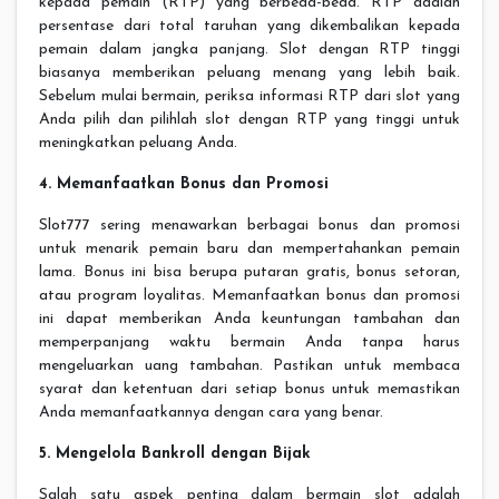
kepada pemain (RTP) yang berbeda-beda. RTP adalah
persentase dari total taruhan yang dikembalikan kepada
pemain dalam jangka panjang. Slot dengan RTP tinggi
biasanya memberikan peluang menang yang lebih baik.
Sebelum mulai bermain, periksa informasi RTP dari slot yang
Anda pilih dan pilihlah slot dengan RTP yang tinggi untuk
meningkatkan peluang Anda.
4. Memanfaatkan Bonus dan Promosi
Slot777 sering menawarkan berbagai bonus dan promosi
untuk menarik pemain baru dan mempertahankan pemain
lama. Bonus ini bisa berupa putaran gratis, bonus setoran,
atau program loyalitas. Memanfaatkan bonus dan promosi
ini dapat memberikan Anda keuntungan tambahan dan
memperpanjang waktu bermain Anda tanpa harus
mengeluarkan uang tambahan. Pastikan untuk membaca
syarat dan ketentuan dari setiap bonus untuk memastikan
Anda memanfaatkannya dengan cara yang benar.
5. Mengelola Bankroll dengan Bijak
Salah satu aspek penting dalam bermain slot adalah