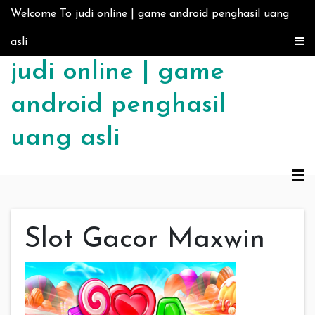
Skip to content
Welcome To judi online | game android penghasil uang
asli
judi online | game
android penghasil
uang asli
Slot Gacor Maxwin