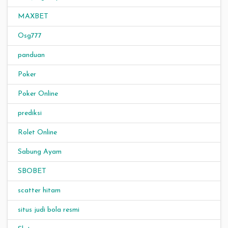
MAXBET
Osg777
panduan
Poker
Poker Online
prediksi
Rolet Online
Sabung Ayam
SBOBET
scatter hitam
situs judi bola resmi