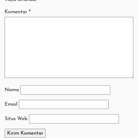
Komentar
*
Nama
Email
Situs Web