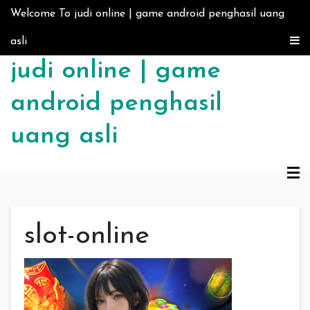
Skip to content
Welcome To judi online | game android penghasil uang
asli
judi online | game
android penghasil
uang asli
slot-online