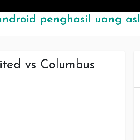
android penghasil uang asl
ited vs Columbus