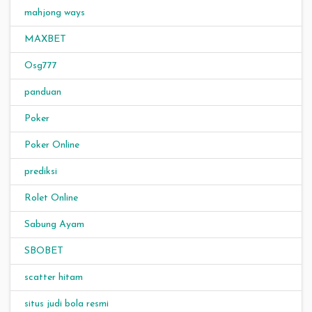
mahjong ways
MAXBET
Osg777
panduan
Poker
Poker Online
prediksi
Rolet Online
Sabung Ayam
SBOBET
scatter hitam
situs judi bola resmi