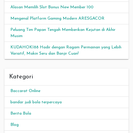
Alasan Memilih Slot Bonus New Member 100
Mengenal Platform Gaming Modern ARESGACOR
Peluang Tim Papan Tengah Memberikan Kejutan di Akhir
Musim
KUDAHOKI88 Hadir dengan Ragam Permainan yang Lebih
Variatif, Makin Seru dan Banjir Cuan!
Kategori
Baccarat Online
bandar judi bola terpercaya
Berita Bola
Blog