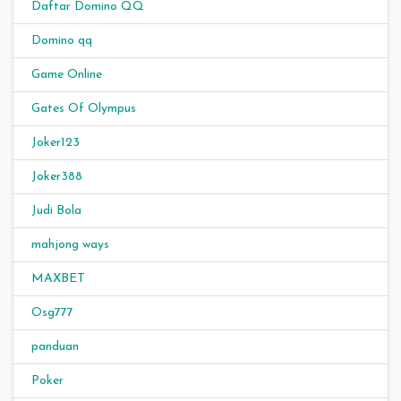
Daftar Domino QQ
Domino qq
Game Online
Gates Of Olympus
Joker123
Joker388
Judi Bola
mahjong ways
MAXBET
Osg777
panduan
Poker