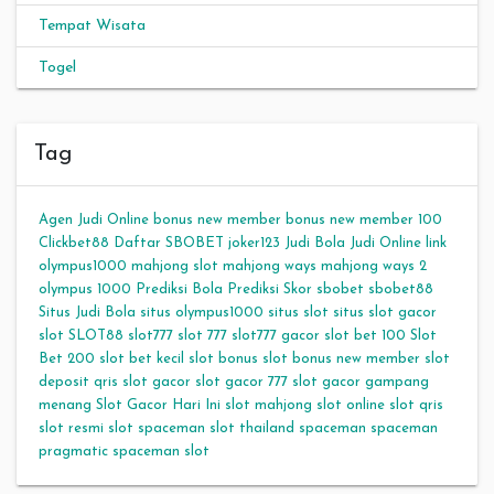
Tempat Wisata
Togel
Tag
Agen Judi Online
bonus new member
bonus new member 100
Clickbet88
Daftar SBOBET
joker123
Judi Bola
Judi Online
link
olympus1000
mahjong slot
mahjong ways
mahjong ways 2
olympus 1000
Prediksi Bola
Prediksi Skor
sbobet
sbobet88
Situs Judi Bola
situs olympus1000
situs slot
situs slot gacor
slot
SLOT88
slot777
slot 777
slot777 gacor
slot bet 100
Slot
Bet 200
slot bet kecil
slot bonus
slot bonus new member
slot
deposit qris
slot gacor
slot gacor 777
slot gacor gampang
menang
Slot Gacor Hari Ini
slot mahjong
slot online
slot qris
slot resmi
slot spaceman
slot thailand
spaceman
spaceman
pragmatic
spaceman slot