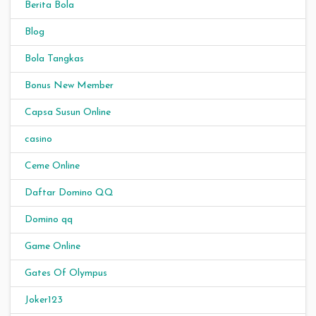
Berita Bola
Blog
Bola Tangkas
Bonus New Member
Capsa Susun Online
casino
Ceme Online
Daftar Domino QQ
Domino qq
Game Online
Gates Of Olympus
Joker123