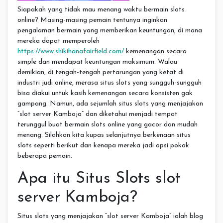
Siapakah yang tidak mau menang waktu bermain slots
online? Masing-masing pemain tentunya inginkan
pengalaman bermain yang memberikan keuntungan, di mana
mereka dapat memperoleh
https://www.shikihanafairfield.com/
kemenangan secara
simple dan mendapat keuntungan maksimum. Walau
demikian, di tengah-tengah pertarungan yang ketat di
industri judi online, merasa situs slots yang sungguh-sungguh
bisa diakui untuk kasih kemenangan secara konsisten gak
gampang. Namun, ada sejumlah situs slots yang menjajakan
“slot server Kamboja” dan diketahui menjadi tempat
terunggul buat bermain slots online yang gacor dan mudah
menang. Silahkan kita kupas selanjutnya berkenaan situs
slots seperti berikut dan kenapa mereka jadi opsi pokok
beberapa pemain.
Apa itu Situs Slots slot
server Kamboja?
Situs slots yang menjajakan “slot server Kamboja” ialah blog