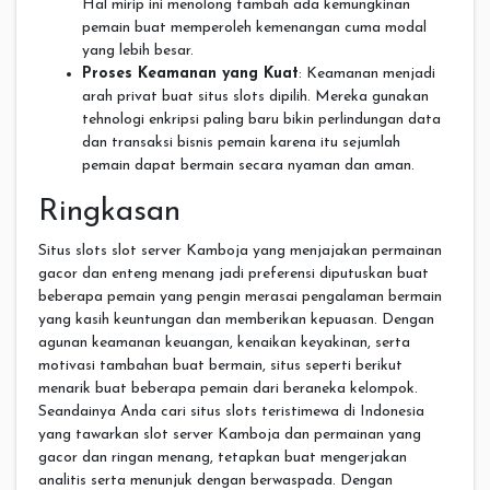
Hal mirip ini menolong tambah ada kemungkinan
pemain buat memperoleh kemenangan cuma modal
yang lebih besar.
Proses Keamanan yang Kuat
: Keamanan menjadi
arah privat buat situs slots dipilih. Mereka gunakan
tehnologi enkripsi paling baru bikin perlindungan data
dan transaksi bisnis pemain karena itu sejumlah
pemain dapat bermain secara nyaman dan aman.
Ringkasan
Situs slots slot server Kamboja yang menjajakan permainan
gacor dan enteng menang jadi preferensi diputuskan buat
beberapa pemain yang pengin merasai pengalaman bermain
yang kasih keuntungan dan memberikan kepuasan. Dengan
agunan keamanan keuangan, kenaikan keyakinan, serta
motivasi tambahan buat bermain, situs seperti berikut
menarik buat beberapa pemain dari beraneka kelompok.
Seandainya Anda cari situs slots teristimewa di Indonesia
yang tawarkan slot server Kamboja dan permainan yang
gacor dan ringan menang, tetapkan buat mengerjakan
analitis serta menunjuk dengan berwaspada. Dengan