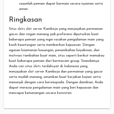
sejumlah pemain dapat bermain secara nyaman serta
aman.
Ringkasan
Situs slots slot server Kamboja yang menjajakan permainan
gacor dan ringan menang jadi preferensi diputuskan buat
beberapa pemain yang ingin rasakan pengalaman main yang
kasih keuntungan serta memberikan kepuasan. Dengan
agunan keamanan keuangan, penambahan keyakinan, dan
motivasi tambahan buat main, situs seperti berikut memukau
buat beberapa pemain dari bermacam group. Seandainya
Anda cari situs slots terdahsyat di Indonesia yang
menjajakan slot server Kamboja dan permainan yang gacor
serta mudah menang, umumkan buat kerjakan kajian serta
menunjuk dengan cara berwaspada. Dengan demikian, Anda
dapat merasai pengalaman main yang beri kepuasan dan
mencapai kemenangan secara konsisten.