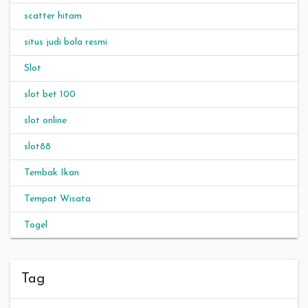
scatter hitam
situs judi bola resmi
Slot
slot bet 100
slot online
slot88
Tembak Ikan
Tempat Wisata
Togel
Tag