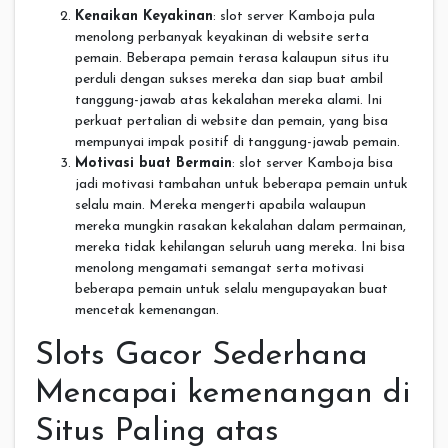
Kenaikan Keyakinan
: slot server Kamboja pula
menolong perbanyak keyakinan di website serta
pemain. Beberapa pemain terasa kalaupun situs itu
perduli dengan sukses mereka dan siap buat ambil
tanggung-jawab atas kekalahan mereka alami. Ini
perkuat pertalian di website dan pemain, yang bisa
mempunyai impak positif di tanggung-jawab pemain.
Motivasi buat Bermain
: slot server Kamboja bisa
jadi motivasi tambahan untuk beberapa pemain untuk
selalu main. Mereka mengerti apabila walaupun
mereka mungkin rasakan kekalahan dalam permainan,
mereka tidak kehilangan seluruh uang mereka. Ini bisa
menolong mengamati semangat serta motivasi
beberapa pemain untuk selalu mengupayakan buat
mencetak kemenangan.
Slots Gacor Sederhana
Mencapai kemenangan di
Situs Paling atas