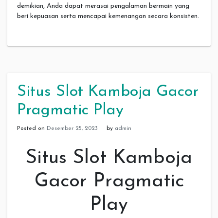
demikian, Anda dapat merasai pengalaman bermain yang
beri kepuasan serta mencapai kemenangan secara konsisten.
Situs Slot Kamboja Gacor
Pragmatic Play
Posted on
Desember 25, 2023
by
admin
Situs Slot Kamboja
Gacor Pragmatic
Play