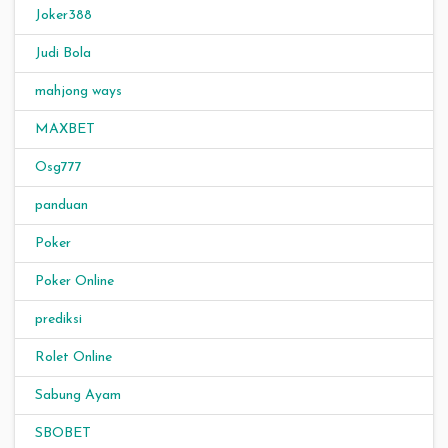
Joker388
Judi Bola
mahjong ways
MAXBET
Osg777
panduan
Poker
Poker Online
prediksi
Rolet Online
Sabung Ayam
SBOBET