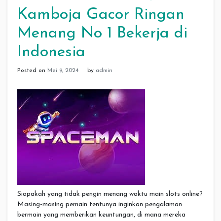
Kamboja Gacor Ringan
Menang No 1 Bekerja di
Indonesia
Posted on
Mei 9, 2024
by
admin
Siapakah yang tidak pengin menang waktu main slots online?
Masing-masing pemain tentunya inginkan pengalaman
bermain yang memberikan keuntungan, di mana mereka