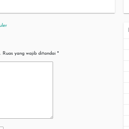
uler
.
Ruas yang wajib ditandai
*