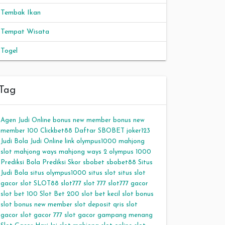
Tembak Ikan
Tempat Wisata
Togel
Tag
Agen Judi Online
bonus new member
bonus new
member 100
Clickbet88
Daftar SBOBET
joker123
Judi Bola
Judi Online
link olympus1000
mahjong
slot
mahjong ways
mahjong ways 2
olympus 1000
Prediksi Bola
Prediksi Skor
sbobet
sbobet88
Situs
Judi Bola
situs olympus1000
situs slot
situs slot
gacor
slot
SLOT88
slot777
slot 777
slot777 gacor
slot bet 100
Slot Bet 200
slot bet kecil
slot bonus
slot bonus new member
slot deposit qris
slot
gacor
slot gacor 777
slot gacor gampang menang