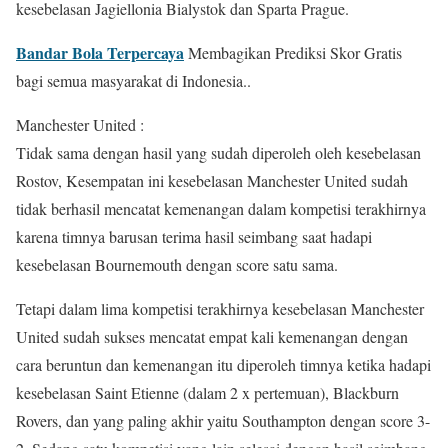
kesebelasan Jagiellonia Bialystok dan Sparta Prague.
Bandar Bola Terpercaya
Membagikan Prediksi Skor Gratis
bagi semua masyarakat di Indonesia..
Manchester United :
Tidak sama dengan hasil yang sudah diperoleh oleh kesebelasan
Rostov, Kesempatan ini kesebelasan Manchester United sudah
tidak berhasil mencatat kemenangan dalam kompetisi terakhirnya
karena timnya barusan terima hasil seimbang saat hadapi
kesebelasan Bournemouth dengan score satu sama.
Tetapi dalam lima kompetisi terakhirnya kesebelasan Manchester
United sudah sukses mencatat empat kali kemenangan dengan
cara beruntun dan kemenangan itu diperoleh timnya ketika hadapi
kesebelasan Saint Etienne (dalam 2 x pertemuan), Blackburn
Rovers, dan yang paling akhir yaitu Southampton dengan score 3-