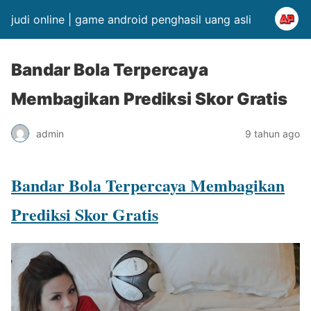
judi online | game android penghasil uang asli
Bandar Bola Terpercaya
Membagikan Prediksi Skor Gratis
admin
9 tahun ago
Bandar Bola Terpercaya Membagikan
Prediksi Skor Gratis