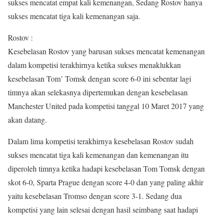
sukses mencatat empat kali kemenangan, Sedang Rostov hanya
sukses mencatat tiga kali kemenangan saja.
Rostov :
Kesebelasan Rostov yang barusan sukses mencatat kemenangan
dalam kompetisi terakhirnya ketika sukses menaklukkan
kesebelasan Tom’ Tomsk dengan score 6-0 ini sebentar lagi
timnya akan selekasnya dipertemukan dengan kesebelasan
Manchester United pada kompetisi tanggal 10 Maret 2017 yang
akan datang.
Dalam lima kompetisi terakhirnya kesebelasan Rostov sudah
sukses mencatat tiga kali kemenangan dan kemenangan itu
diperoleh timnya ketika hadapi kesebelasan Tom Tomsk dengan
skot 6-0, Sparta Prague dengan score 4-0 dan yang paling akhir
yaitu kesebelasan Tromso dengan score 3-1. Sedang dua
kompetisi yang lain selesai dengan hasil seimbang saat hadapi