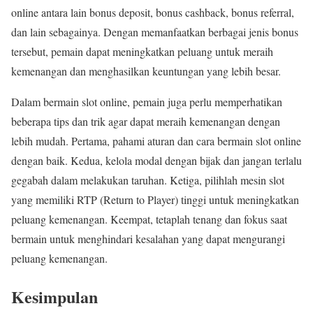
online antara lain bonus deposit, bonus cashback, bonus referral,
dan lain sebagainya. Dengan memanfaatkan berbagai jenis bonus
tersebut, pemain dapat meningkatkan peluang untuk meraih
kemenangan dan menghasilkan keuntungan yang lebih besar.
Dalam bermain slot online, pemain juga perlu memperhatikan
beberapa tips dan trik agar dapat meraih kemenangan dengan
lebih mudah. Pertama, pahami aturan dan cara bermain slot online
dengan baik. Kedua, kelola modal dengan bijak dan jangan terlalu
gegabah dalam melakukan taruhan. Ketiga, pilihlah mesin slot
yang memiliki RTP (Return to Player) tinggi untuk meningkatkan
peluang kemenangan. Keempat, tetaplah tenang dan fokus saat
bermain untuk menghindari kesalahan yang dapat mengurangi
peluang kemenangan.
Kesimpulan