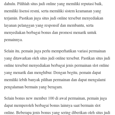
dahulu. Pilihlah situs judi online yang memiliki reputasi baik,
memiliki lisensi resmi, serta memiliki sistem keamanan yang
terjamin. Pastikan juga situs judi online tersebut menyediakan
layanan pelanggan yang responsif dan membantu, serta
menyediakan berbagai bonus dan promosi menarik untuk
pemainnya.
Selain itu, pemain juga perlu memperhatikan variasi permainan
yang ditawarkan oleh situs judi online tersebut. Pastikan situs judi
online tersebut menyediakan berbagai jenis permainan slot online
yang menarik dan menghibur. Dengan begitu, pemain dapat
memiliki lebih banyak pilihan permainan dan dapat mengalami
pengalaman bermain yang beragam.
Selain bonus new member 100 di awal permainan, pemain juga
dapat memperoleh berbagai bonus lainnya saat bermain slot
online. Beberapa jenis bonus yang sering diberikan oleh situs judi