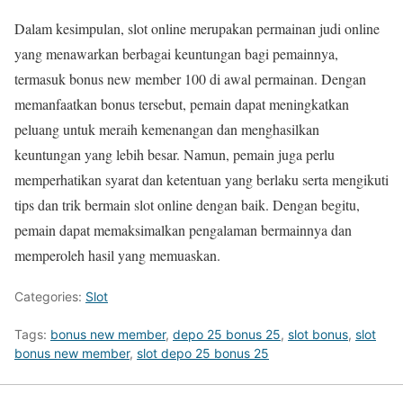
Dalam kesimpulan, slot online merupakan permainan judi online
yang menawarkan berbagai keuntungan bagi pemainnya,
termasuk bonus new member 100 di awal permainan. Dengan
memanfaatkan bonus tersebut, pemain dapat meningkatkan
peluang untuk meraih kemenangan dan menghasilkan
keuntungan yang lebih besar. Namun, pemain juga perlu
memperhatikan syarat dan ketentuan yang berlaku serta mengikuti
tips dan trik bermain slot online dengan baik. Dengan begitu,
pemain dapat memaksimalkan pengalaman bermainnya dan
memperoleh hasil yang memuaskan.
Categories:
Slot
Tags:
bonus new member
,
depo 25 bonus 25
,
slot bonus
,
slot
bonus new member
,
slot depo 25 bonus 25