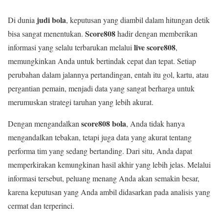
judi bola
Di dunia
, keputusan yang diambil dalam hitungan detik
Score808
bisa sangat menentukan.
hadir dengan memberikan
live score808
informasi yang selalu terbarukan melalui
,
memungkinkan Anda untuk bertindak cepat dan tepat. Setiap
perubahan dalam jalannya pertandingan, entah itu gol, kartu, atau
pergantian pemain, menjadi data yang sangat berharga untuk
merumuskan strategi taruhan yang lebih akurat.
score808 bola
Dengan mengandalkan
, Anda tidak hanya
mengandalkan tebakan, tetapi juga data yang akurat tentang
performa tim yang sedang bertanding. Dari situ, Anda dapat
memperkirakan kemungkinan hasil akhir yang lebih jelas. Melalui
informasi tersebut, peluang menang Anda akan semakin besar,
karena keputusan yang Anda ambil didasarkan pada analisis yang
cermat dan terperinci.