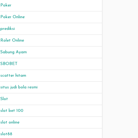
Poker
Poker Online
prediksi
Rolet Online
Sabung Ayam
SBOBET
scatter hitam
situs judi bola resmi
Slot
slot bet 100
slot online
slot88