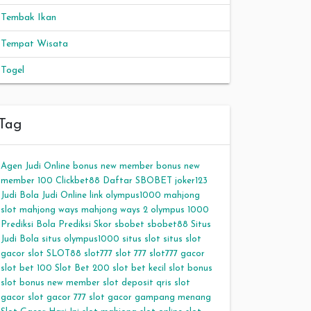
Tembak Ikan
Tempat Wisata
Togel
Tag
Agen Judi Online
bonus new member
bonus new
member 100
Clickbet88
Daftar SBOBET
joker123
Judi Bola
Judi Online
link olympus1000
mahjong
slot
mahjong ways
mahjong ways 2
olympus 1000
Prediksi Bola
Prediksi Skor
sbobet
sbobet88
Situs
Judi Bola
situs olympus1000
situs slot
situs slot
gacor
slot
SLOT88
slot777
slot 777
slot777 gacor
slot bet 100
Slot Bet 200
slot bet kecil
slot bonus
slot bonus new member
slot deposit qris
slot
gacor
slot gacor 777
slot gacor gampang menang