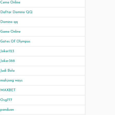
Ceme Online
Daftar Domino QQ
Domino qq
Game Online
Gates Of Olympus
Joker123
Joker388
Judi Bola
mahjong ways
MAXBET
Osg777
panduan