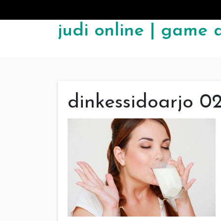
Skip to content
judi online | game 
dinkessidoarjo 0