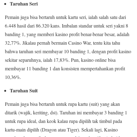
Taruhan Seri
Pemain juga bisa bertaruh untuk kartu seri, ialah salah satu dari
6.448 hasil dari 86.320 kans. Imbalan standar untuk seri yakni 8
banding 1, yang memberi kasino profit benar-benar besar, adalah
32,77%. Jikalau pernah bermain Casino War, tentu kita tahu
bahwa taruhan seri membayar 10 banding 1, dengan profit kasino
sekitar separuhnya, ialah 17,83%. Pun, kasino online bisa
membayar 11 banding 1 dan konsisten mempertahankan profit
10,36%.
Taruhan Suit
Pemain juga bisa bertaruh untuk rupa kartu (suit) yang akan
ditarik (wajik, keriting, dst). Taruhan ini membayar 3 banding 1
untuk rupa ideal, dan keok kalau rupa dipilih tak timbul pada
kartu-main dipilih (Dragon atau Tiger). Sekali lagi, Kasino