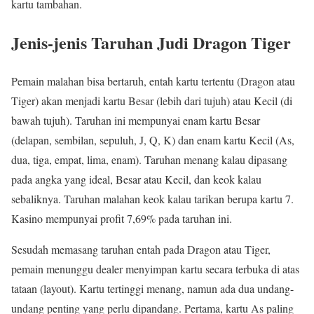
kartu tambahan.
Jenis-jenis Taruhan Judi Dragon Tiger
Pemain malahan bisa bertaruh, entah kartu tertentu (Dragon atau
Tiger) akan menjadi kartu Besar (lebih dari tujuh) atau Kecil (di
bawah tujuh). Taruhan ini mempunyai enam kartu Besar
(delapan, sembilan, sepuluh, J, Q, K) dan enam kartu Kecil (As,
dua, tiga, empat, lima, enam). Taruhan menang kalau dipasang
pada angka yang ideal, Besar atau Kecil, dan keok kalau
sebaliknya. Taruhan malahan keok kalau tarikan berupa kartu 7.
Kasino mempunyai profit 7,69% pada taruhan ini.
Sesudah memasang taruhan entah pada Dragon atau Tiger,
pemain menunggu dealer menyimpan kartu secara terbuka di atas
tataan (layout). Kartu tertinggi menang, namun ada dua undang-
undang penting yang perlu dipandang. Pertama, kartu As paling