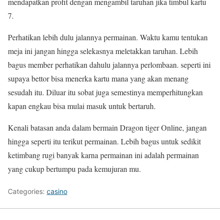
mendapatkan profit dengan mengambil taruhan jika timbul kartu
7.
Perhatikan lebih dulu jalannya permainan. Waktu kamu tentukan
meja ini jangan hingga selekasnya meletakkan taruhan. Lebih
bagus member perhatikan dahulu jalannya perlombaan. seperti ini
supaya bettor bisa menerka kartu mana yang akan menang
sesudah itu. Diluar itu sobat juga semestinya memperhitungkan
kapan engkau bisa mulai masuk untuk bertaruh.
Kenali batasan anda dalam bermain Dragon tiger Online, jangan
hingga seperti itu terikut permainan. Lebih bagus untuk sedikit
ketimbang rugi banyak karna permainan ini adalah permainan
yang cukup bertumpu pada kemujuran mu.
Categories:
casino