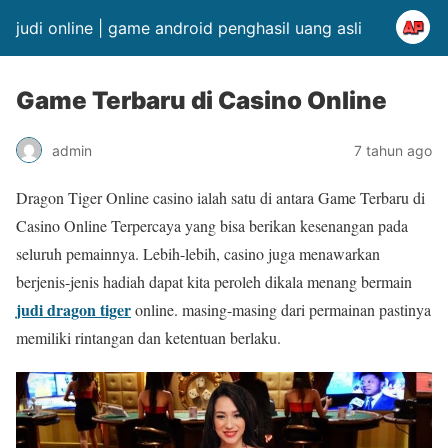
judi online | game android penghasil uang asli
Game Terbaru di Casino Online
admin
7 tahun ago
Dragon Tiger Online casino ialah satu di antara Game Terbaru di
Casino Online Terpercaya yang bisa berikan kesenangan pada
seluruh pemainnya. Lebih-lebih, casino juga menawarkan
berjenis-jenis hadiah dapat kita peroleh dikala menang bermain
judi dragon tiger
online. masing-masing dari permainan pastinya
memiliki rintangan dan ketentuan berlaku.