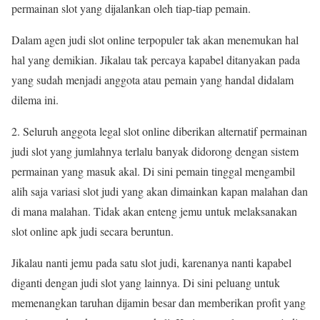
permainan slot yang dijalankan oleh tiap-tiap pemain.
Dalam agen judi slot online terpopuler tak akan menemukan hal
hal yang demikian. Jikalau tak percaya kapabel ditanyakan pada
yang sudah menjadi anggota atau pemain yang handal didalam
dilema ini.
2. Seluruh anggota legal slot online diberikan alternatif permainan
judi slot yang jumlahnya terlalu banyak didorong dengan sistem
permainan yang masuk akal. Di sini pemain tinggal mengambil
alih saja variasi slot judi yang akan dimainkan kapan malahan dan
di mana malahan. Tidak akan enteng jemu untuk melaksanakan
slot online apk judi secara beruntun.
Jikalau nanti jemu pada satu slot judi, karenanya nanti kapabel
diganti dengan judi slot yang lainnya. Di sini peluang untuk
memenangkan taruhan dijamin besar dan memberikan profit yang