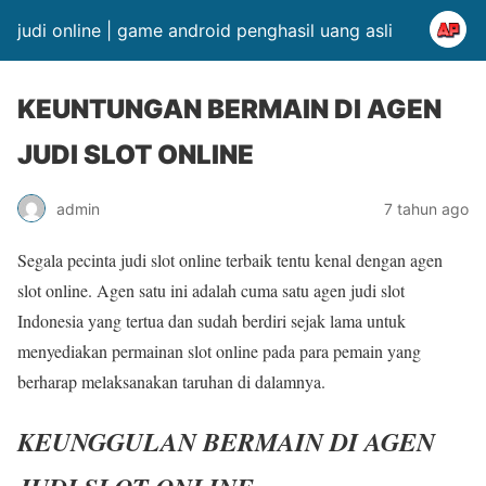
judi online | game android penghasil uang asli
KEUNTUNGAN BERMAIN DI AGEN
JUDI SLOT ONLINE
admin
7 tahun ago
Segala pecinta judi slot online terbaik tentu kenal dengan agen
slot online. Agen satu ini adalah cuma satu agen judi slot
Indonesia yang tertua dan sudah berdiri sejak lama untuk
menyediakan permainan slot online pada para pemain yang
berharap melaksanakan taruhan di dalamnya.
KEUNGGULAN BERMAIN DI AGEN