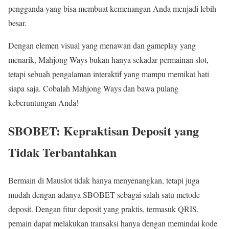
pengganda yang bisa membuat kemenangan Anda menjadi lebih
besar.
Dengan elemen visual yang menawan dan gameplay yang
menarik, Mahjong Ways bukan hanya sekadar permainan slot,
tetapi sebuah pengalaman interaktif yang mampu memikat hati
siapa saja. Cobalah Mahjong Ways dan bawa pulang
keberuntungan Anda!
SBOBET: Kepraktisan Deposit yang
Tidak Terbantahkan
Bermain di Mauslot tidak hanya menyenangkan, tetapi juga
mudah dengan adanya SBOBET sebagai salah satu metode
deposit. Dengan fitur deposit yang praktis, termasuk QRIS,
pemain dapat melakukan transaksi hanya dengan memindai kode