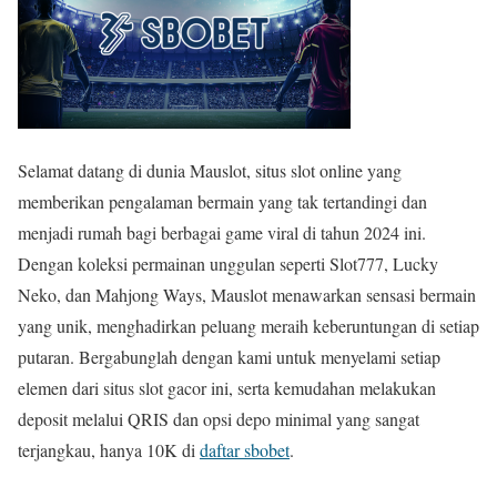
Selamat datang di dunia Mauslot, situs slot online yang
memberikan pengalaman bermain yang tak tertandingi dan
menjadi rumah bagi berbagai game viral di tahun 2024 ini.
Dengan koleksi permainan unggulan seperti Slot777, Lucky
Neko, dan Mahjong Ways, Mauslot menawarkan sensasi bermain
yang unik, menghadirkan peluang meraih keberuntungan di setiap
putaran. Bergabunglah dengan kami untuk menyelami setiap
elemen dari situs slot gacor ini, serta kemudahan melakukan
deposit melalui QRIS dan opsi depo minimal yang sangat
terjangkau, hanya 10K di
daftar sbobet
.