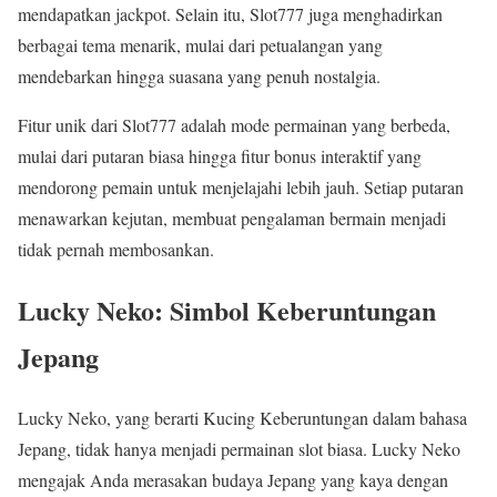
mendapatkan jackpot. Selain itu, Slot777 juga menghadirkan
berbagai tema menarik, mulai dari petualangan yang
mendebarkan hingga suasana yang penuh nostalgia.
Fitur unik dari Slot777 adalah mode permainan yang berbeda,
mulai dari putaran biasa hingga fitur bonus interaktif yang
mendorong pemain untuk menjelajahi lebih jauh. Setiap putaran
menawarkan kejutan, membuat pengalaman bermain menjadi
tidak pernah membosankan.
Lucky Neko: Simbol Keberuntungan
Jepang
Lucky Neko, yang berarti Kucing Keberuntungan dalam bahasa
Jepang, tidak hanya menjadi permainan slot biasa. Lucky Neko
mengajak Anda merasakan budaya Jepang yang kaya dengan