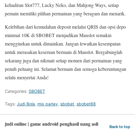
kehadiran Slot777, Lucky Neko, dan Mahjong Ways, setiap
pemain memiliki pilihan permainan yang beragam dan menarik.
Kelebihan dari kemudahan deposit melalui QRIS dan opsi depo
minimal 10K di SBOBET menjadikan Mauslot semakin
menggiurkan untuk dimainkan. Jangan lewatkan kesempatan
untuk merasakan keseruan bermain di Mauslot. Bergabunglah
sekarang juga dan nikmati setiap momen dari permainan yang
penuh peluang ini. Selamat bermain dan semoga keberuntungan
selalu menyertai Anda!
Categories:
SBOBET
Tags:
Judi Bola
,
mix parlay
,
sbobet
,
sbobet88
judi online | game android penghasil uang asli
Back to top