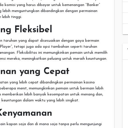
 ada komisi yang harus dibayar untuk kemenangan “Banker”
yang lebih menguntungkan dibandingkan dengan permainan
lebih tinggi.
ang Fleksibel
ihan taruhan yang dapat disesuaikan dengan gaya bermain
Player”, tetapi juga ada opsi tambahan seperti taruhan
angan. Fleksibilitas ini memungkinkan pemain untuk memilih
rensi mereka, meningkatkan peluang untuk meraih keuntungan.
inan yang Cepat
atan yang lebih cepat dibandingkan permainan kasino
 beberapa menit, memungkinkan pemain untuk bermain lebih
ja memberikan lebih banyak kesempatan untuk menang dan,
 keuntungan dalam waktu yang lebih singkat.
n Kenyamanan
in kapan saja dan di mana saja tanpa perlu mengunjungi