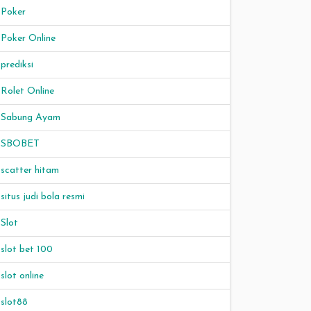
Poker
Poker Online
prediksi
Rolet Online
Sabung Ayam
SBOBET
scatter hitam
situs judi bola resmi
Slot
slot bet 100
slot online
slot88