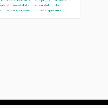
Slot Gacor Hari Ini
slot mahjong
slot online
slot
qris
slot resmi
slot spaceman
slot thailand
spaceman
spaceman pragmatic
spaceman slot