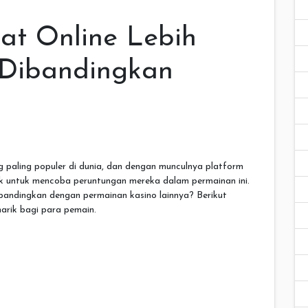
t Online Lebih
Dibandingkan
 paling populer di dunia, dan dengan munculnya platform
rik untuk mencoba peruntungan mereka dalam permainan ini.
bandingkan dengan permainan kasino lainnya? Berikut
arik bagi para pemain.