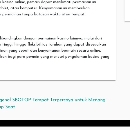
eb kasino online, pemain dapat menikmati permainan ini
 tablet, atau komputer. Kenyamanan ini memberikan
ti permainan tanpa batasan waktu atau tempat.
bandingkan dengan permainan kasino lainnya, mulai dari
tinggi, hingga fleksibilitas taruhan yang dapat disesuaikan
inan yang cepat dan kenyamanan bermain secara online,
gkan bagi para pemain yang mencari pengalaman kasino yang
genal SBOTOP Tempat Terpercaya untuk Menang
ap Saat