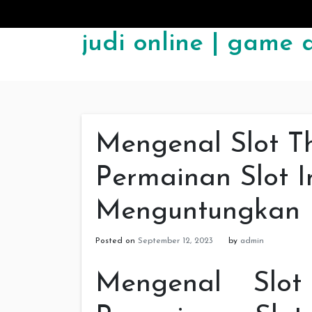
Skip to content
judi online | game 
Mengenal Slot T
Permainan Slot I
Menguntungkan
Posted on
September 12, 2023
by
admin
Mengenal Slot