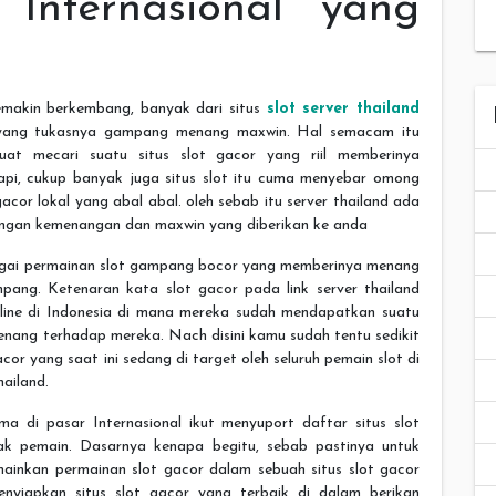
 Internasional yang
emakin berkembang, banyak dari situs
slot server thailand
or yang tukasnya gampang menang maxwin. Hal semacam itu
uat mecari suatu situs slot gacor yang riil memberinya
i, cukup banyak juga situs slot itu cuma menyebar omong
cor lokal yang abal abal. oleh sebab itu server thailand ada
engan kemenangan dan maxwin yang diberikan ke anda
ebagai permainan slot gampang bocor yang memberinya menang
ang. Ketenaran kata slot gacor pada link server thailand
online di Indonesia di mana mereka sudah mendapatkan suatu
enang terhadap mereka. Nach disini kamu sudah tentu sedikit
or yang saat ini sedang di target oleh seluruh pemain slot di
hailand.
ma di pasar Internasional ikut menyuport daftar situs slot
k pemain. Dasarnya kenapa begitu, sebab pastinya untuk
inkan permainan slot gacor dalam sebuah situs slot gacor
enyiapkan situs slot gacor yang terbaik di dalam berikan