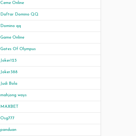
Ceme Online
Daftar Domino QQ
Domino qq
Game Online
Gates Of Olympus
Joker123
Joker388
Judi Bola
mahjong ways
MAXBET
Osg777
panduan