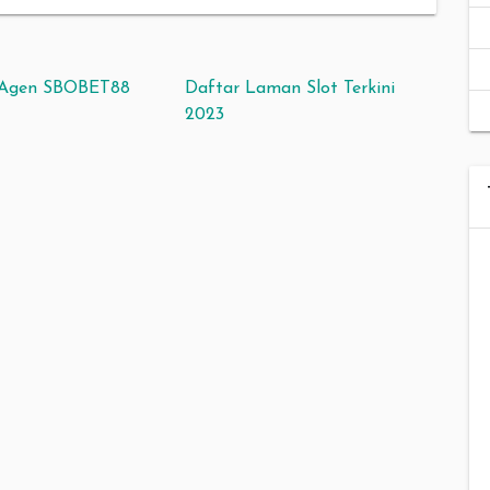
h Agen SBOBET88
Daftar Laman Slot Terkini
2023