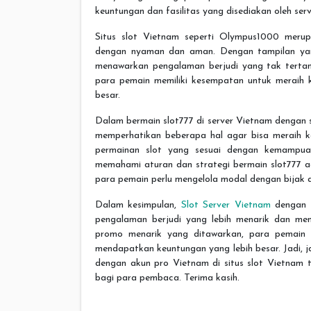
keuntungan dan fasilitas yang disediakan oleh ser
Situs slot Vietnam seperti Olympus1000 meru
dengan nyaman dan aman. Dengan tampilan yang 
menawarkan pengalaman berjudi yang tak tertan
para pemain memiliki kesempatan untuk meraih
besar.
Dalam bermain slot777 di server Vietnam dengan s
memperhatikan beberapa hal agar bisa meraih k
permainan slot yang sesuai dengan kemampua
memahami aturan dan strategi bermain slot777 
para pemain perlu mengelola modal dengan bijak 
Dalam kesimpulan,
Slot Server Vietnam
dengan s
pengalaman berjudi yang lebih menarik dan me
promo menarik yang ditawarkan, para pemain 
mendapatkan keuntungan yang lebih besar. Jadi, 
dengan akun pro Vietnam di situs slot Vietnam 
bagi para pembaca. Terima kasih.