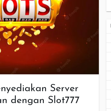
nyediakan Server
n dengan Slot777