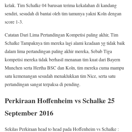
kelak. Tim Schalke 04 barusan terima kekalahan di kandang
sendiri, sesudah di bantai oleh tim tamunya yakni Koln dengan
score 1-3.
Catatan Dari Lima Pertandingan Kompetisi paling akhir, Tim
Schalke Tampaknya tim mereka lagi alami keadaan yg tidak baik
dalam lima pertandingan paling akhir mereka, Sebab Tiga
kompetisi mereka tidak berhasil menanan tim kuat dari Bayern
Munchen serta Hertha BSC dan Koln, tim mereka cuma mampu
satu kemenangan sesudah menaklukkan tim Nice, serta satu
pertandingan sangat terpaksa di pending.
Perkiraan Hoffenheim vs Schalke 25
September 2016
Sekilas Perkiraan head to head pada Hoffenheim vs Schalke :