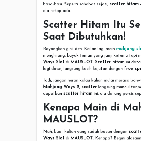
basa-basi. Seperti sahabat sejati,
scatter hitam
g
dia tetap ada.
Scatter Hitam Itu Se
Saat Dibutuhkan!
Bayangkan gini, deh. Kalian lagi main
mahjong sl
menghilang, kayak teman yang janji ketemu tapi
Ways Slot
di
MAUSLOT
.
Scatter hitam
ini data
lagi down, langsung kasih kejutan dengan
free sp
Jadi, jangan heran kalau kalian mulai merasa bah
Mahjong Ways 2
,
scatter
langsung muncul tanpa
dapatkan
scatter hitam
ini, dia datang persis se
Kenapa Main di Mah
MAUSLOT?
Nah, buat kalian yang sudah bosan dengan
scatt
Ways Slot
di
MAUSLOT
. Kenapa? Begini alasann