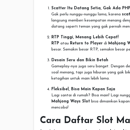
Scatter Itu Datang Setia, Gak Ada PHP
Gak perlu nunggu-nunggu lama, karena
sca
langsung memberi kesempatan menang de
datang seperti teman yang gak pernah meng
RTP Tinggi, Menang Lebih Cepat!
RTP
atau
Return to Player
di
Mahjong W
besar. Semakin besar RTP, semakin besar 
Desain Seru dan Bikin Betah
Gameplay-nya juga seru banget. Dengan des
soal menang, tapi juga hiburan yang gak bi
ketagihan untuk main lebih lama.
Fleksibel, Bisa Main Kapan Saja
Lagi santai di rumah? Bisa main! Lagi nung
Mahjong Ways Slot
bisa dimainkan kapan 
mencoba!
Cara Daftar Slot 