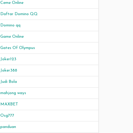
Ceme Online
Daftar Domino QQ
Domino qq
Game Online
Gates Of Olympus
Joker123
Joker388
Judi Bola
mahjong ways
MAXBET
Osg777
panduan