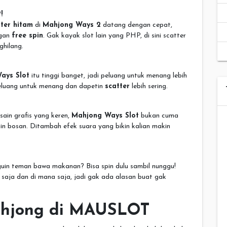
!
tter hitam
di
Mahjong Ways 2
datang dengan cepat,
ngan
free spin
. Gak kayak slot lain yang PHP, di sini scatter
hilang.
ays Slot
itu tinggi banget, jadi peluang untuk menang lebih
peluang untuk menang dan dapetin
scatter
lebih sering.
ain grafis yang keren,
Mahjong Ways Slot
bukan cuma
kin bosan. Ditambah efek suara yang bikin kalian makin
guin teman bawa makanan? Bisa spin dulu sambil nunggu!
saja dan di mana saja, jadi gak ada alasan buat gak
Mahjong di MAUSLOT