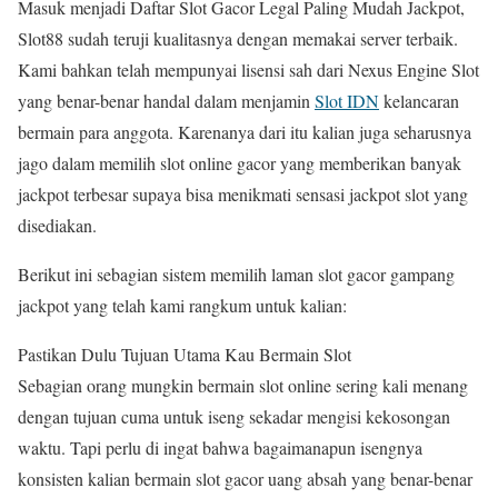
Masuk menjadi Daftar Slot Gacor Legal Paling Mudah Jackpot,
Slot88 sudah teruji kualitasnya dengan memakai server terbaik.
Kami bahkan telah mempunyai lisensi sah dari Nexus Engine Slot
yang benar-benar handal dalam menjamin
Slot IDN
kelancaran
bermain para anggota. Karenanya dari itu kalian juga seharusnya
jago dalam memilih slot online gacor yang memberikan banyak
jackpot terbesar supaya bisa menikmati sensasi jackpot slot yang
disediakan.
Berikut ini sebagian sistem memilih laman slot gacor gampang
jackpot yang telah kami rangkum untuk kalian:
Pastikan Dulu Tujuan Utama Kau Bermain Slot
Sebagian orang mungkin bermain slot online sering kali menang
dengan tujuan cuma untuk iseng sekadar mengisi kekosongan
waktu. Tapi perlu di ingat bahwa bagaimanapun isengnya
konsisten kalian bermain slot gacor uang absah yang benar-benar