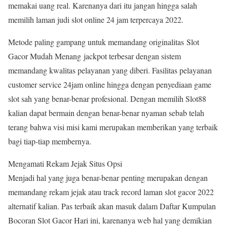
memakai uang real. Karenanya dari itu jangan hingga salah
memilih laman judi slot online 24 jam terpercaya 2022.
Metode paling gampang untuk memandang originalitas Slot
Gacor Mudah Menang jackpot terbesar dengan sistem
memandang kwalitas pelayanan yang diberi. Fasilitas pelayanan
customer service 24jam online hingga dengan penyediaan game
slot sah yang benar-benar profesional. Dengan memilih Slot88
kalian dapat bermain dengan benar-benar nyaman sebab telah
terang bahwa visi misi kami merupakan memberikan yang terbaik
bagi tiap-tiap membernya.
Mengamati Rekam Jejak Situs Opsi
Menjadi hal yang juga benar-benar penting merupakan dengan
memandang rekam jejak atau track record laman slot gacor 2022
alternatif kalian. Pas terbaik akan masuk dalam Daftar Kumpulan
Bocoran Slot Gacor Hari ini, karenanya web hal yang demikian