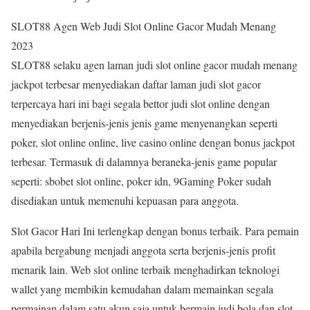
SLOT88 Agen Web Judi Slot Online Gacor Mudah Menang
2023
SLOT88 selaku agen laman judi slot online gacor mudah menang
jackpot terbesar menyediakan daftar laman judi slot gacor
terpercaya hari ini bagi segala bettor judi slot online dengan
menyediakan berjenis-jenis jenis game menyenangkan seperti
poker, slot online online, live casino online dengan bonus jackpot
terbesar. Termasuk di dalamnya beraneka-jenis game popular
seperti: sbobet slot online, poker idn, 9Gaming Poker sudah
disediakan untuk memenuhi kepuasan para anggota.
Slot Gacor Hari Ini terlengkap dengan bonus terbaik. Para pemain
apabila bergabung menjadi anggota serta berjenis-jenis profit
menarik lain. Web slot online terbaik menghadirkan teknologi
wallet yang membikin kemudahan dalam memainkan segala
permainan dalam satu akun saja untuk bermain judi bola dan slot