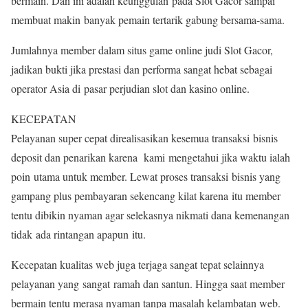
bermain. Dan ini adalah keunggulan pada Slot Gacor sampai
membuat makin banyak pemain tertarik gabung bersama-sama.
Jumlahnya member dalam situs game online judi Slot Gacor,
jadikan bukti jika prestasi dan performa sangat hebat sebagai
operator Asia di pasar perjudian slot dan kasino online.
KECEPATAN
Pelayanan super cepat direalisasikan kesemua transaksi bisnis
deposit dan penarikan karena kami mengetahui jika waktu ialah
poin utama untuk member. Lewat proses transaksi bisnis yang
gampang plus pembayaran sekencang kilat karena itu member
tentu dibikin nyaman agar selekasnya nikmati dana kemenangan
tidak ada rintangan apapun itu.
Kecepatan kualitas web juga terjaga sangat tepat selainnya
pelayanan yang sangat ramah dan santun. Hingga saat member
bermain tentu merasa nyaman tanpa masalah kelambatan web.