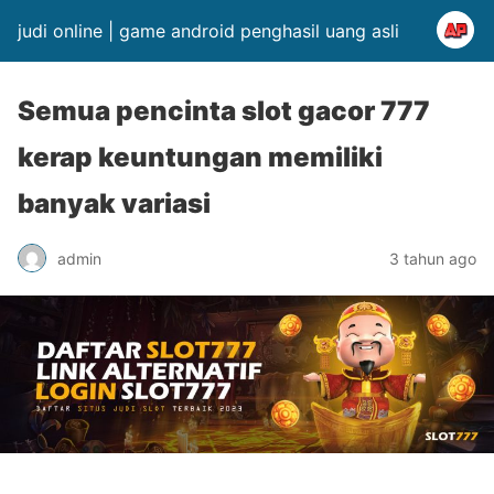
judi online | game android penghasil uang asli
Semua pencinta slot gacor 777
kerap keuntungan memiliki
banyak variasi
admin
3 tahun ago