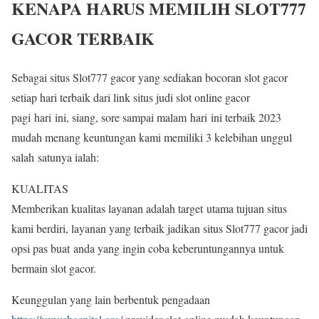
KENAPA HARUS MEMILIH SLOT777
GACOR TERBAIK
Sebagai situs Slot777 gacor yang sediakan bocoran slot gacor
setiap hari terbaik dari link situs judi slot online gacor
pagi hari ini, siang, sore sampai malam hari ini terbaik 2023
mudah menang keuntungan kami memiliki 3 kelebihan unggul
salah satunya ialah:
KUALITAS
Memberikan kualitas layanan adalah target utama tujuan situs
kami berdiri, layanan yang terbaik jadikan situs Slot777 gacor jadi
opsi pas buat anda yang ingin coba keberuntungannya untuk
bermain slot gacor.
Keunggulan yang lain berbentuk pengadaan