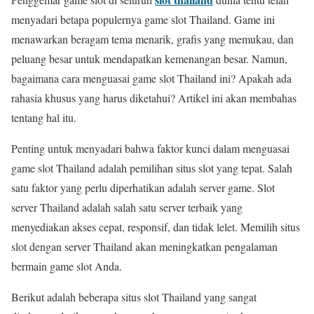
menyadari betapa populernya game slot Thailand. Game ini
menawarkan beragam tema menarik, grafis yang memukau, dan
peluang besar untuk mendapatkan kemenangan besar. Namun,
bagaimana cara menguasai game slot Thailand ini? Apakah ada
rahasia khusus yang harus diketahui? Artikel ini akan membahas
tentang hal itu.
Penting untuk menyadari bahwa faktor kunci dalam menguasai
game slot Thailand adalah pemilihan situs slot yang tepat. Salah
satu faktor yang perlu diperhatikan adalah server game. Slot
server Thailand adalah salah satu server terbaik yang
menyediakan akses cepat, responsif, dan tidak lelet. Memilih situs
slot dengan server Thailand akan meningkatkan pengalaman
bermain game slot Anda.
Berikut adalah beberapa situs slot Thailand yang sangat