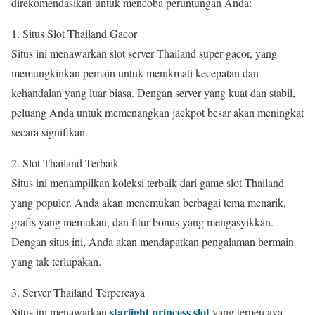
direkomendasikan untuk mencoba peruntungan Anda:
1. Situs Slot Thailand Gacor
Situs ini menawarkan slot server Thailand super gacor, yang
memungkinkan pemain untuk menikmati kecepatan dan
kehandalan yang luar biasa. Dengan server yang kuat dan stabil,
peluang Anda untuk memenangkan jackpot besar akan meningkat
secara signifikan.
2. Slot Thailand Terbaik
Situs ini menampilkan koleksi terbaik dari game slot Thailand
yang populer. Anda akan menemukan berbagai tema menarik,
grafis yang memukau, dan fitur bonus yang mengasyikkan.
Dengan situs ini, Anda akan mendapatkan pengalaman bermain
yang tak terlupakan.
3. Server Thailand Terpercaya
starlight princess slot
Situs ini menawarkan
yang terpercaya.