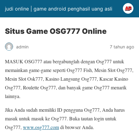
judi online | game android penghasil uang asli
Situs Game OSG777 Online
admin
7 tahun ago
MASUK OSG777 atau bergabunglah dengan Osg777 untuk
memainkan game-game seperti Osg777 Fish, Mesin Slot Osg777,
Mesin Slot Osk777, Kasino Langsung Osg777, Kascar Kasino
Osg777, Roulette Osg777, dan banyak game Osg777 menarik
lainnya.
Jika Anda sudah memiliki ID pengguna Osg777, Anda harus
masuk untuk masuk ke Osg777. Buka tautan login untuk
Osg777,
www.osg777.com
di browser Anda.