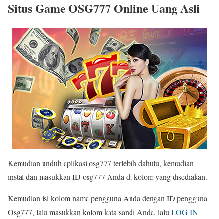
Situs Game OSG777 Online Uang Asli
Kemudian unduh aplikasi osg777 terlebih dahulu, kemudian
instal dan masukkan ID osg777 Anda di kolom yang disediakan.
Kemudian isi kolom nama pengguna Anda dengan ID pengguna
Osg777, lalu masukkan kolom kata sandi Anda, lalu
LOG ​​IN