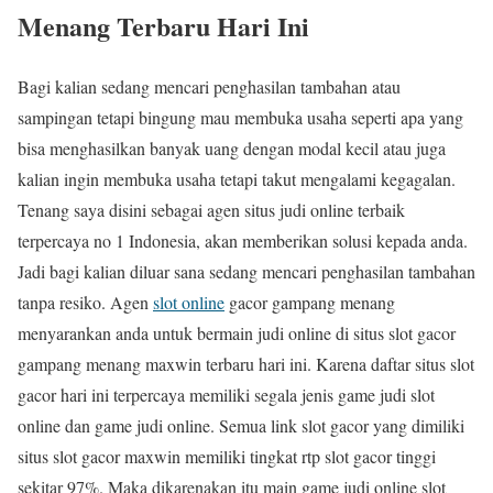
Menang Terbaru Hari Ini
Bagi kalian sedang mencari penghasilan tambahan atau
sampingan tetapi bingung mau membuka usaha seperti apa yang
bisa menghasilkan banyak uang dengan modal kecil atau juga
kalian ingin membuka usaha tetapi takut mengalami kegagalan.
Tenang saya disini sebagai agen situs judi online terbaik
terpercaya no 1 Indonesia, akan memberikan solusi kepada anda.
Jadi bagi kalian diluar sana sedang mencari penghasilan tambahan
tanpa resiko. Agen
slot online
gacor gampang menang
menyarankan anda untuk bermain judi online di situs slot gacor
gampang menang maxwin terbaru hari ini. Karena daftar situs slot
gacor hari ini terpercaya memiliki segala jenis game judi slot
online dan game judi online. Semua link slot gacor yang dimiliki
situs slot gacor maxwin memiliki tingkat rtp slot gacor tinggi
sekitar 97%. Maka dikarenakan itu main game judi online slot