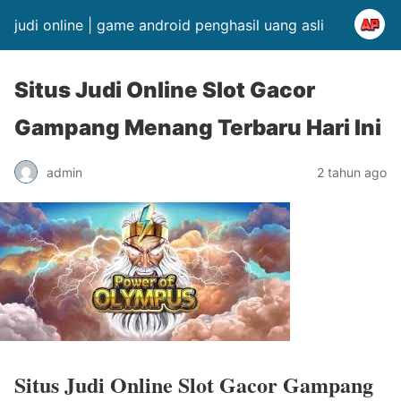
judi online | game android penghasil uang asli
Situs Judi Online Slot Gacor
Gampang Menang Terbaru Hari Ini
admin
2 tahun ago
Situs Judi Online Slot Gacor Gampang