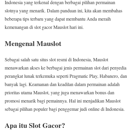
Indonesia yang terkenal dengan berbagai pilihan permainan
slotnya yang menarik. Dalam panduan ini, kita akan membahas
beberapa tips terbaru yang dapat membantu Anda meraih
kemenangan di slot gacor Mauslot hari ini.
Mengenal Mauslot
Sebagai salah satu situs slot resmi di Indonesia, Mauslot
menawarkan akses ke berbagai jenis permainan slot dari penyedia
perangkat lunak terkemuka seperti Pragmatic Play, Habanero, dan
banyak lagi. Keamanan dan keadilan dalam permainan adalah
prioritas utama Mauslot, yang juga menawarkan bonus dan
promosi menarik bagi pemainnya. Hal ini menjadikan Mauslot
sebagai pilihan populer bagi penggemar judi online di Indonesia.
Apa itu Slot Gacor?