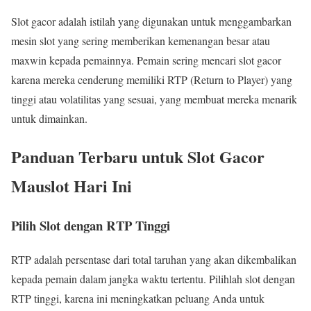
Slot gacor adalah istilah yang digunakan untuk menggambarkan
mesin slot yang sering memberikan kemenangan besar atau
maxwin kepada pemainnya. Pemain sering mencari slot gacor
karena mereka cenderung memiliki RTP (Return to Player) yang
tinggi atau volatilitas yang sesuai, yang membuat mereka menarik
untuk dimainkan.
Panduan Terbaru untuk Slot Gacor
Mauslot Hari Ini
Pilih Slot dengan RTP Tinggi
RTP adalah persentase dari total taruhan yang akan dikembalikan
kepada pemain dalam jangka waktu tertentu. Pilihlah slot dengan
RTP tinggi, karena ini meningkatkan peluang Anda untuk