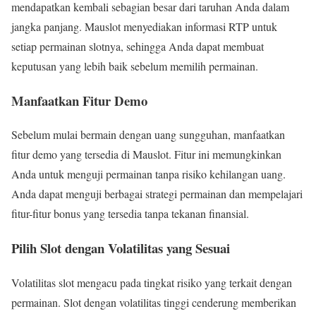
mendapatkan kembali sebagian besar dari taruhan Anda dalam
jangka panjang. Mauslot menyediakan informasi RTP untuk
setiap permainan slotnya, sehingga Anda dapat membuat
keputusan yang lebih baik sebelum memilih permainan.
Manfaatkan Fitur Demo
Sebelum mulai bermain dengan uang sungguhan, manfaatkan
fitur demo yang tersedia di Mauslot. Fitur ini memungkinkan
Anda untuk menguji permainan tanpa risiko kehilangan uang.
Anda dapat menguji berbagai strategi permainan dan mempelajari
fitur-fitur bonus yang tersedia tanpa tekanan finansial.
Pilih Slot dengan Volatilitas yang Sesuai
Volatilitas slot mengacu pada tingkat risiko yang terkait dengan
permainan. Slot dengan volatilitas tinggi cenderung memberikan