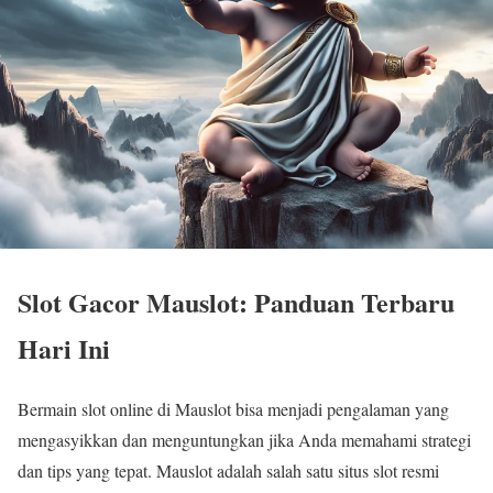
Slot Gacor Mauslot: Panduan Terbaru
Hari Ini
Bermain slot online di Mauslot bisa menjadi pengalaman yang
mengasyikkan dan menguntungkan jika Anda memahami strategi
dan tips yang tepat. Mauslot adalah salah satu situs slot resmi