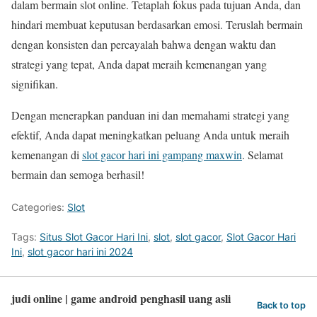
dalam bermain slot online. Tetaplah fokus pada tujuan Anda, dan
hindari membuat keputusan berdasarkan emosi. Teruslah bermain
dengan konsisten dan percayalah bahwa dengan waktu dan
strategi yang tepat, Anda dapat meraih kemenangan yang
signifikan.
Dengan menerapkan panduan ini dan memahami strategi yang
efektif, Anda dapat meningkatkan peluang Anda untuk meraih
kemenangan di
slot gacor hari ini gampang maxwin
. Selamat
bermain dan semoga berhasil!
Categories:
Slot
Tags:
Situs Slot Gacor Hari Ini
,
slot
,
slot gacor
,
Slot Gacor Hari
Ini
,
slot gacor hari ini 2024
judi online | game android penghasil uang asli
Back to top