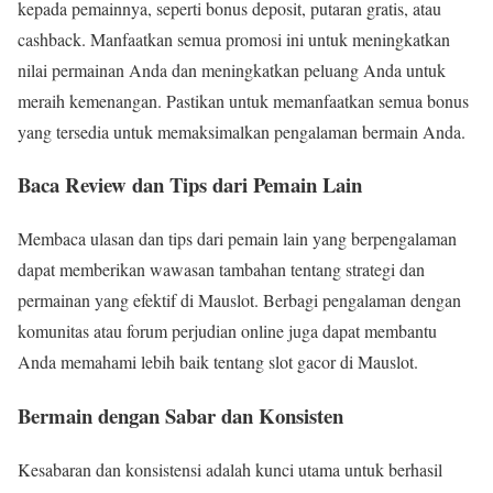
kepada pemainnya, seperti bonus deposit, putaran gratis, atau
cashback. Manfaatkan semua promosi ini untuk meningkatkan
nilai permainan Anda dan meningkatkan peluang Anda untuk
meraih kemenangan. Pastikan untuk memanfaatkan semua bonus
yang tersedia untuk memaksimalkan pengalaman bermain Anda.
Baca Review dan Tips dari Pemain Lain
Membaca ulasan dan tips dari pemain lain yang berpengalaman
dapat memberikan wawasan tambahan tentang strategi dan
permainan yang efektif di Mauslot. Berbagi pengalaman dengan
komunitas atau forum perjudian online juga dapat membantu
Anda memahami lebih baik tentang slot gacor di Mauslot.
Bermain dengan Sabar dan Konsisten
Kesabaran dan konsistensi adalah kunci utama untuk berhasil