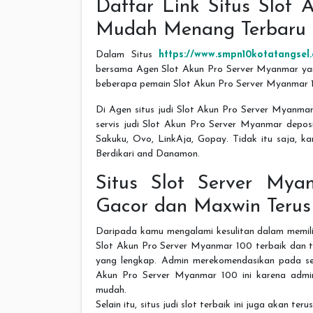
Daftar Link Situs Slot
Mudah Menang Terbaru
Dalam Situs
https://www.smpn10kotatangsel
bersama Agen Slot Akun Pro Server Myanmar yang
beberapa pemain Slot Akun Pro Server Myanmar 100
Di Agen situs judi Slot Akun Pro Server Myanma
servis judi Slot Akun Pro Server Myanmar deposi
Sakuku, Ovo, LinkAja, Gopay. Tidak itu saja, kami
Berdikari and Danamon.
Situs Slot Server Mya
Gacor dan Maxwin Terus
Daripada kamu mengalami kesulitan dalam memilih 
Slot Akun Pro Server Myanmar 100 terbaik dan 
yang lengkap. Admin merekomendasikan pada sel
Akun Pro Server Myanmar 100 ini karena admi
mudah.
Selain itu, situs judi slot terbaik ini juga akan 