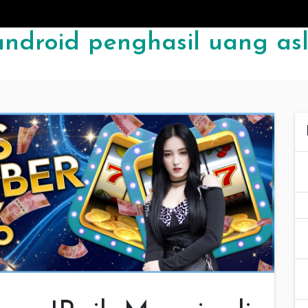
android penghasil uang asl