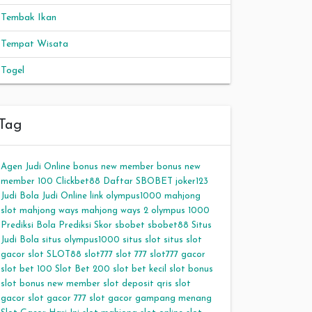
Tembak Ikan
Tempat Wisata
Togel
Tag
Agen Judi Online
bonus new member
bonus new
member 100
Clickbet88
Daftar SBOBET
joker123
Judi Bola
Judi Online
link olympus1000
mahjong
slot
mahjong ways
mahjong ways 2
olympus 1000
Prediksi Bola
Prediksi Skor
sbobet
sbobet88
Situs
Judi Bola
situs olympus1000
situs slot
situs slot
gacor
slot
SLOT88
slot777
slot 777
slot777 gacor
slot bet 100
Slot Bet 200
slot bet kecil
slot bonus
slot bonus new member
slot deposit qris
slot
gacor
slot gacor 777
slot gacor gampang menang