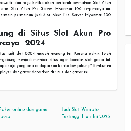
khawatir dan ragu ketika akan bertaruh permainan Slot Akun
itus Slot Akun Pro Server Myanmar 100 terpercaya ini.
ermain permainan judi Slot Akun Pro Server Myanmar 100
ng di Situs Slot Akun Pro
rcaya 2024
us judi slot 2024 mudah menang ini. Kerena admin telah
rgabung menjadi member situs agen bandar slot gacor ini.
a saja yang bisa di dapatkan ketika bergabung? Berikut ini
ayer slot gacor dapatkan di situs slot gacor ini.
Poker online dan game
Judi Slot Winrate
 besar
Tertinggi Hari Ini 2023