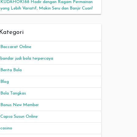
KUDAHOKI88 Hadir dengan Ragam Permainan
yang Lebih Variatif, Makin Seru dan Banjir Cuan!
Kategori
Baccarat Online
bandar judi bola terpercaya
Berita Bola
Blog
Bola Tangkas
Bonus New Member
Capsa Susun Online
casino