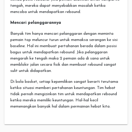
tengah, mereka dapat menyebabkan masalah ketika
mencoba untuk mendapatkan rebound.
Mencari pelanggarannya
Banyak tim hanya mencari pelanggaran dengan meminta
pemain top meluncur turun untuk memaksa serangan ke sisi
baseline. Hal ini membuat pertahanan berada dalam posisi
bagus untuk mendapatkan rebound. Jika pelanggaran
mengarah ke tengah maka 2 pemain ada di sana untuk
memblokir jalan secara fisik dan membuat rebound sangat
sulit untuk didapatkan.
Di bola basket, setiap kepemilikan sangat berarti terutama
ketika situasi memberi pertahanan keuntungan. Tim hebat
tidak pernah mengizinkan tim untuk mendapatkan rebound
ketika mereka memiliki keuntungan. Hal-hal kecil
memenangkan banyak hal dalam permainan hebat kita.