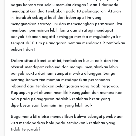
bagus karena tim selalu memulai dengan 1-dan-1 daripada
mendapatkan dua tembakan pada 10 pelanggaran. Aturan
ini berubah sebagai hasil dari beberapa tim yang
menggunakan strategi ini dan memenangkan permainan. Itu
membuat permainan lebih lama dan strategi mendapat
banyak tekanan negatif sehingga mereka mengubahnya ke
tempat di 10 tim pelanggaran pemain mendapat 2 tembakan
bukan 1 dan 1.
Dalam situasi kami saat ini, tembakan busuk naik dan tim
ofensif mendapat rebound dan mampu menjalankan lebih
banyak waktu dari jam sampai mereka dilanggar. Sangat
penting bahwa tim mampu mendapatkan pertahanan
rebound dari tembakan pelanggaran yang tidak terjawab.
Kapanpun pertahanan memiliki keunggulan dan memberikan
bola pada pelanggaran adalah kesalahan besar yang
diperbesar saat bermain tim yang lebih baik.
Bagaimana kita bisa memastikan bahwa sebagai pembelaan
kita mendapatkan bola pada tembakan kesalahan yang
tidak terjawab?