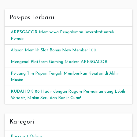
Pos-pos Terbaru
ARESGACOR Membawa Pengalaman Interaktif untuk
Pemain
Alasan Memilih Slot Bonus New Member 100
Mengenal Platform Gaming Modern ARESGACOR
Peluang Tim Papan Tengah Memberikan Kejutan di Akhir
Musim
KUDAHOKI88 Hadir dengan Ragam Permainan yang Lebih
Variatif, Makin Seru dan Banjir Cuan!
Kategori
Baccarat Online