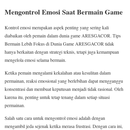
Mengontrol Emosi Saat Bermain Game
Kontrol emosi merupakan aspek penting yang sering kali
diabaikan oleh pemain dalam dunia game ARESGACOR. Tips
Bermain Lebih Fokus di Dunia Game ARESGACOR tidak
hanya berkaitan dengan strategi teknis, tetapi juga kemampuan
mengelola emosi selama bermain.
Ketika pemain mengalami kekalahan atau kesulitan dalam
permainan, reaksi emosional yang berlebihan dapat mengganggu
konsentrasi dan membuat keputusan menjadi tidak rasional. Oleh
karena itu, penting untuk tetap tenang dalam setiap situasi
permainan.
Salah satu cara untuk mengontrol emosi adalah dengan
mengambil jeda sejenak ketika merasa frustrasi. Dengan cara ini,