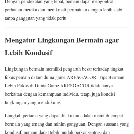
Dengan pendekatan yang tepat, pemain dapat mengontrol
perhatian mereka dan menikmati permainan dengan lebih stabil
tanpa gangguan yang tidak perlu.
Mengatur Lingkungan Bermain agar
Lebih Kondusif
Lingkungan bermain memiliki pengaruh besar terhadap tingkat
fokus pemain dalam dunia game ARESGACOR. Tips Bermain
Lebih Fokus di Dunia Game ARESGACOR tidak hanya
berkaitan dengan kemampuan individu, tetapi juga kondisi
lingkungan yang mendukung.
Langkah pertama yang dapat dilakukan adalah memilih tempat
bermain yang tenang dan minim gangguan. Dengan suasana yang
kondusif, pemain dapat lebih mudah berkonsentrasi dan