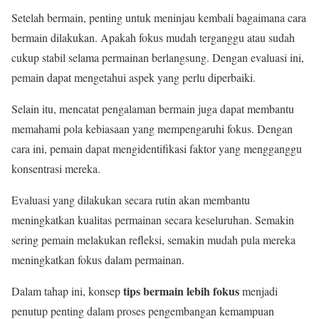
Setelah bermain, penting untuk meninjau kembali bagaimana cara
bermain dilakukan. Apakah fokus mudah terganggu atau sudah
cukup stabil selama permainan berlangsung. Dengan evaluasi ini,
pemain dapat mengetahui aspek yang perlu diperbaiki.
Selain itu, mencatat pengalaman bermain juga dapat membantu
memahami pola kebiasaan yang mempengaruhi fokus. Dengan
cara ini, pemain dapat mengidentifikasi faktor yang mengganggu
konsentrasi mereka.
Evaluasi yang dilakukan secara rutin akan membantu
meningkatkan kualitas permainan secara keseluruhan. Semakin
sering pemain melakukan refleksi, semakin mudah pula mereka
meningkatkan fokus dalam permainan.
tips bermain lebih fokus
Dalam tahap ini, konsep
menjadi
penutup penting dalam proses pengembangan kemampuan