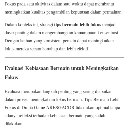
Fokus pada satu aktivitas dalam satu waktu dapat membantu
meningkatkan kualitas pengambilan keputusan dalam permainan.
tips bermain lebih fokus
Dalam konteks ini, strategi
menjadi
dasar penting dalam mengembangkan kemampuan konsentrasi.
Dengan latihan yang konsisten, pemain dapat meningkatkan
fokus mereka secara bertahap dan lebih efektif.
Evaluasi Kebiasaan Bermain untuk Meningkatkan
Fokus
Evaluasi merupakan langkah penting yang sering diabaikan
dalam proses meningkatkan fokus bermain. Tips Bermain Lebih
Fokus di Dunia Game ARESGACOR tidak akan optimal tanpa
adanya refleksi terhadap kebiasaan bermain yang sudah
dilakukan.