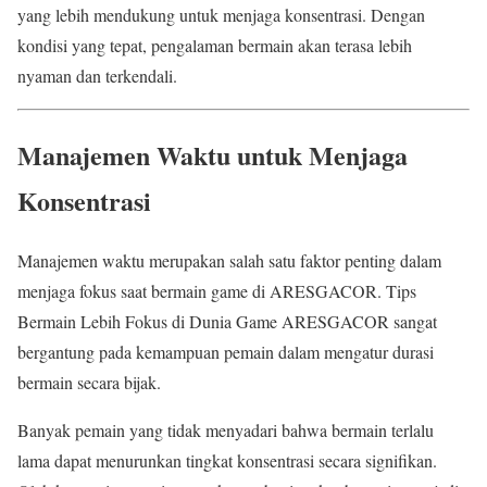
yang lebih mendukung untuk menjaga konsentrasi. Dengan
kondisi yang tepat, pengalaman bermain akan terasa lebih
nyaman dan terkendali.
Manajemen Waktu untuk Menjaga
Konsentrasi
Manajemen waktu merupakan salah satu faktor penting dalam
menjaga fokus saat bermain game di ARESGACOR. Tips
Bermain Lebih Fokus di Dunia Game ARESGACOR sangat
bergantung pada kemampuan pemain dalam mengatur durasi
bermain secara bijak.
Banyak pemain yang tidak menyadari bahwa bermain terlalu
lama dapat menurunkan tingkat konsentrasi secara signifikan.