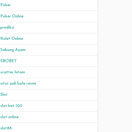
Poker
Poker Online
prediksi
Rolet Online
Sabung Ayam
SBOBET
scatter hitam
situs judi bola resmi
Slot
slot bet 100
slot online
slot88