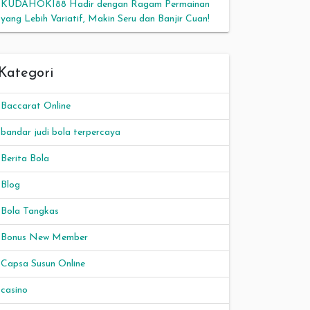
KUDAHOKI88 Hadir dengan Ragam Permainan
yang Lebih Variatif, Makin Seru dan Banjir Cuan!
Kategori
Baccarat Online
bandar judi bola terpercaya
Berita Bola
Blog
Bola Tangkas
Bonus New Member
Capsa Susun Online
casino