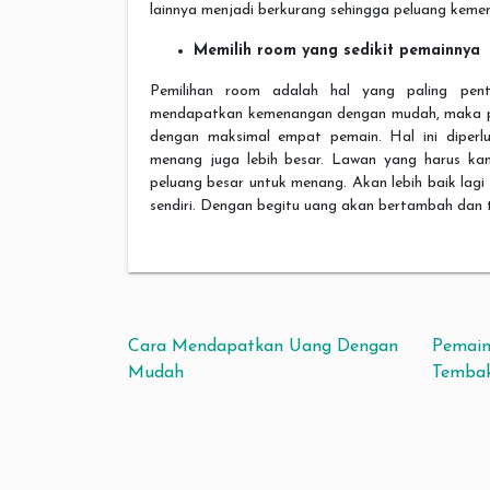
lainnya menjadi berkurang sehingga peluang kemena
Memilih room yang sedikit pemainnya
Pemilihan room adalah hal yang paling pen
mendapatkan kemenangan dengan mudah, maka pilih
dengan maksimal empat pemain. Hal ini diper
menang juga lebih besar. Lawan yang harus ka
peluang besar untuk menang. Akan lebih baik lagi
sendiri. Dengan begitu uang akan bertambah dan 
Navigasi pos
Cara Mendapatkan Uang Dengan
Pemain
Mudah
Tembak