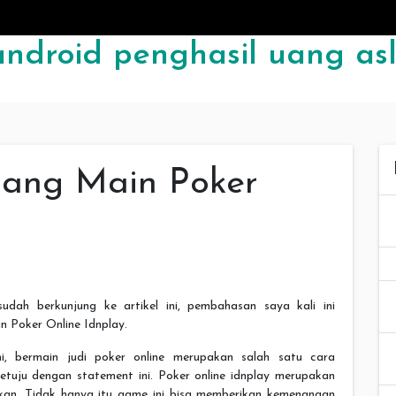
android penghasil uang asl
nang Main Poker
dah berkunjung ke artikel ini, pembahasan saya kali ini
n Poker Online Idnplay.
, bermain judi poker online merupakan salah satu cara
tuju dengan statement ini. Poker online idnplay merupakan
nkan. Tidak hanya itu game ini bisa memberikan kemenangan