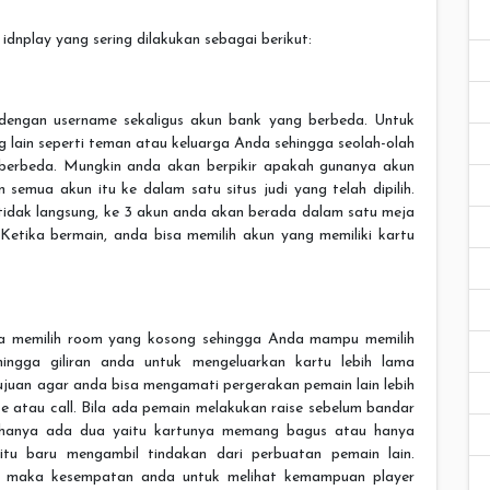
dnplay yang sering dilakukan sebagai berikut:
dengan username sekaligus akun bank yang berbeda. Untuk
 lain seperti teman atau keluarga Anda sehingga seolah-olah
ng berbeda. Mungkin anda akan berpikir apakah gunanya akun
semua akun itu ke dalam satu situs judi yang telah dipilih.
tidak langsung, ke 3 akun anda akan berada dalam satu meja
. Ketika bermain, anda bisa memilih akun yang memiliki kartu
da memilih room yang kosong sehingga Anda mampu memilih
ingga giliran anda untuk mengeluarkan kartu lebih lama
tujuan agar anda bisa mengamati pergerakan pemain lain lebih
e atau call. Bila ada pemain melakukan raise sebelum bandar
 hanya ada dua yaitu kartunya memang bagus atau hanya
 itu baru mengambil tindakan dari perbuatan pemain lain.
ar, maka kesempatan anda untuk melihat kemampuan player