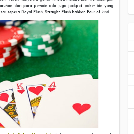
taruhan dari para pemain ada juga jackpot poker idn yang
sar seperti Royal Flush, Straight Flush bahkan Four of kind.