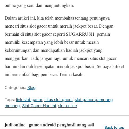
online yang seru dan menguntungkan.
Dalam artikel ini, kita telah membahas tentang pentingnya
mencari situs slot gacor untuk meraih jackpot besar. Dengan
bermain di situs slot gacor seperti SUGARRUSH, pemain
memiliki kesempatan yang lebih besar untuk meraih
keberuntungan dan mendapatkan hadiah jackpot yang
menggiurkan. Jadi, jangan ragu untuk mencari situs slot gacor
hari ini dan raih kesempatan meraih jackpot besar! Semoga artikel
ini bermanfaat bagi pembaca. Terima kasih.
Categories:
Blog
Tags:
link slot gacor
,
situs slot gacor
,
slot gacor gampang
menang
,
Slot Gacor Hari Ini
,
slot online
judi online | game android penghasil uang asli
Back to top